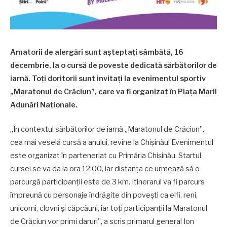
Amatorii de alergări sunt așteptați sâmbătă, 16
decembrie, la o cursă de poveste dedicată sărbătorilor de
iarnă. Toți doritorii sunt invitați la evenimentul sportiv
„Maratonul de Crăciun”, care va fi organizat în Piața Marii
Adunări Naționale.
„În contextul sărbătorilor de iarnă „Maratonul de Crăciun”,
cea mai veselă cursă a anului, revine la Chișinău! Evenimentul
este organizat în parteneriat cu Primăria Chișinău. Startul
cursei se va da la ora 12:00, iar distanța ce urmează să o
parcurgă participanții este de 3 km. Itinerarul va fi parcurs
împreună cu personaje îndrăgite din povești ca elfi, reni,
unicorni, clovni și căpcăuni, iar toți participanții la Maratonul
de Crăciun vor primi daruri”, a scris primarul general Ion