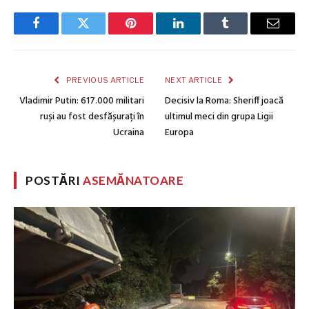
Facebook
Twitter
Pinterest
LinkedIn
Tumblr
Email
PREVIOUS ARTICLE
NEXT ARTICLE
Vladimir Putin: 617.000 militari
Decisiv la Roma: Sheriff joacă
ruși au fost desfășurați în
ultimul meci din grupa Ligii
Ucraina
Europa
POSTĂRI
ASEMĂNATOARE