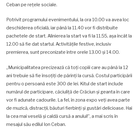
Ceban pe rețele sociale.
Potrivit programului evenimentului, la ora 10.00 va avea loc
deschiderea oficială, iar până la 11.40 vor fi distribuite
pachetele de start. Alinierea la start va fi la 11.55, așa încât la
12.00 să fie dat startul. Activitățile festive, inclusiv
premierea, sunt preconizate între orele 13.00 și 14.00.
„Municipalitatea precizează că toți copiii care au până la 12
ani trebuie să fie însoțiți de părinți la cursă. Costul participării
pentru o persoană este 300 de lei. Kitul de start include
numărul de participare, căciuliță de Crăciun și geanta în care
vor fi adunate cadourile. La fel, în zona expo veți avea parte
de muzică, distracții, băuturi fierbinți și gustări delicioase. Hai
la cea mai veselă și caldă cursă a anului!”, a mai scris în
mesajul său edilul Ion Ceban.