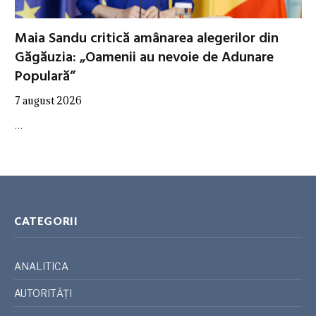
Maia Sandu critică amânarea alegerilor din
Găgăuzia: „Oamenii au nevoie de Adunare
Populară”
7 august 2026
…
CATEGORII
ANALITICA
AUTORITĂȚI