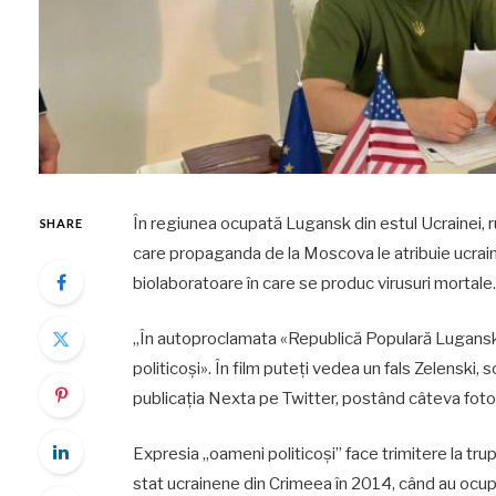
În regiunea ocupată Lugansk din estul Ucrainei, ru
SHARE
care propaganda de la Moscova le atribuie ucraine
biolaboratoare în care se produc virusuri mortale.
„În autoproclamata «Republică Populară Lugansk» a
politicoși». În film puteți vedea un fals Zelenski, 
publicația Nexta pe Twitter, postând câteva fotogr
Expresia „oameni politicoși” face trimitere la trup
stat ucrainene din Crimeea în 2014, când au ocupat