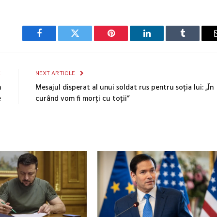
Facebook
Twitter
Pinterest
LinkedIn
Tumblr
E
NEXT ARTICLE
n
Mesajul disperat al unui soldat rus pentru soția lui: „În
e
curând vom fi morți cu toții”