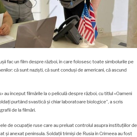
șii fac un film despre război, în care folosesc toate simbolurile pe
nilor: că sunt naziști, că sunt conduși de americani, că ascund
u început filmările la o peliculă despre război, cu titlul «Oameni
soldați purtând svastică și chiar laboratoare biologice”, a scris
afii de la filmări.
ele de ocupație ruse care au preluat controlul asupra instituțiilor de
 și anexat peninsula. Soldații trimiși de Rusia în Crimeea au fost