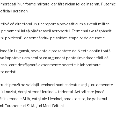
îmbrăcați în uniforme militare, dar fără niciun fel de însemn. Puternic
ficialii ucraineni.
ivă că directorul unui aeroport a povestit cum au venit militarii
os” pe oamenii lui să părăsească aeroportul. Termenul s-a răspândit
enii politicoși”, desemnându-i pe soldații trupelor de ocupație.
erioadă în Lugansk, secvențele prezentate de Nexta conțin toată
a împotriva ucrainenilor ca argument pentru invadarea țării: că
cani, care desfășoară experimente secrete în laboratoare
te naziști.
ntruchipează pe soldații ucraineni sunt caricaturizați și au desenate
i nazist, dar și stema Ucrainei – tridentul. Actorii care joacă
tât însemnele SUA, cât și ale Ucrainei, amestecate, iar pe biroul
i Europene, al SUA și al Marii Britanii.