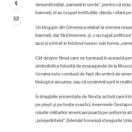
denumiți inițial „oamenii în verde”, pentru că erau 
înarmați, ei au ocupat instituțiile, dându-i afară pe o
Un blogger din Crimeea a relatat la vremea respect
înarmați, dar fără însemne, și „i-au rugat politic
apoi și a intrat în folclorul rusesc sub forma „oam
Cât despre filmul care se turnează în această p
simbolistica folosită de propaganda de la Moscov
Ucraina este condusă de fapt din umbră de ameri
biologice ascunse, sau că ucrainenii sunt în realita
În imaginile prezentate de Nexta, actorii care îi î
pe piept și pe brațe svastici, însemnele Gestapoulu
rolurile militarilor americani poartă pe uniformă a
„președintelui” Zelenski tronează steagurile Uniuni