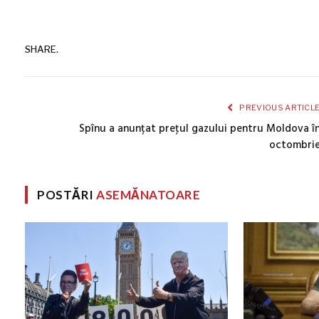
SHARE.
PREVIOUS ARTICL
Spînu a anunțat preţul gazului pentru Moldova î
octombri
POSTĂRI
ASEMĂNATOARE