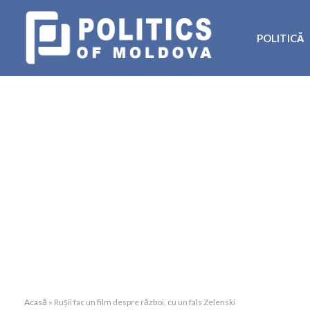
POLITICĂ
Acasă
»
Rușii fac un film despre război, cu un fals Zelenski