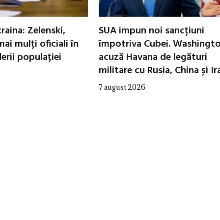
raina: Zelenski,
SUA impun noi sancțiuni
ai mulți oficiali în
împotriva Cubei. Washingt
erii populației
acuză Havana de legături
militare cu Rusia, China și Ir
7 august 2026