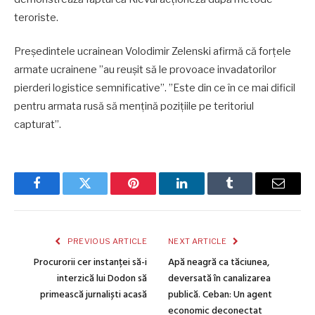
teroriste.
Preşedintele ucrainean Volodimir Zelenski afirmă că forţele
armate ucrainene ”au reuşit să le provoace invadatorilor
pierderi logistice semnificative”. ”Este din ce în ce mai dificil
pentru armata rusă să menţină poziţiile pe teritoriul
capturat”.
Facebook
Twitter
Pinterest
LinkedIn
Tumblr
Email
PREVIOUS ARTICLE
NEXT ARTICLE
Procurorii cer instanței să-i
Apă neagră ca tăciunea,
interzică lui Dodon să
deversată în canalizarea
primească jurnaliști acasă
publică. Ceban: Un agent
economic deconectat