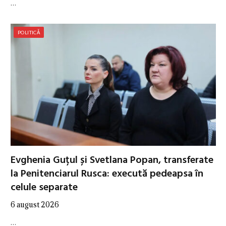
…
POLITICĂ
Evghenia Guțul și Svetlana Popan, transferate
la Penitenciarul Rusca: execută pedeapsa în
celule separate
6 august 2026
…