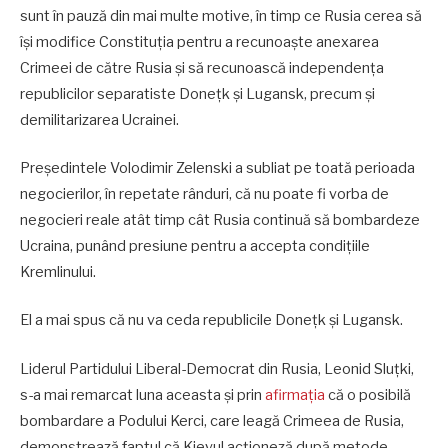
sunt în pauză din mai multe motive, în timp ce Rusia cerea să
îşi modifice Constituţia pentru a recunoaşte anexarea
Crimeei de către Rusia şi să recunoască independenţa
republicilor separatiste Doneţk şi Lugansk, precum și
demilitarizarea Ucrainei.
Președintele Volodimir Zelenski a subliat pe toată perioada
negocierilor, în repetate rânduri, că nu poate fi vorba de
negocieri reale atât timp cât Rusia continuă să bombardeze
Ucraina, punând presiune pentru a accepta condițiile
Kremlinului.
El a mai spus că nu va ceda republicile Donețk și Lugansk.
Liderul Partidului Liberal-Democrat din Rusia, Leonid Sluţki,
s-a mai remarcat luna aceasta și prin
afirmația
că o posibilă
bombardare a Podului Kerci, care leagă Crimeea de Rusia,
demonstrează faptul că Kievul acţioneză după metode