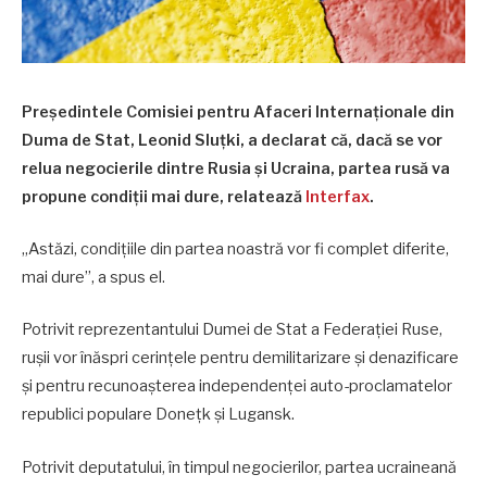
Președintele Comisiei pentru Afaceri Internaționale din
Duma de Stat, Leonid Sluţki, a declarat că, dacă se vor
relua negocierile dintre Rusia și Ucraina, partea rusă va
propune condiții mai dure, relatează
Interfax
.
„Astăzi, condițiile din partea noastră vor fi complet diferite,
mai dure”, a spus el.
Potrivit reprezentantului Dumei de Stat a Federației Ruse,
rușii vor înăspri cerințele pentru demilitarizare și denazificare
și pentru recunoașterea independenței auto-proclamatelor
republici populare Donețk și Lugansk.
Potrivit deputatului, în timpul negocierilor, partea ucraineană