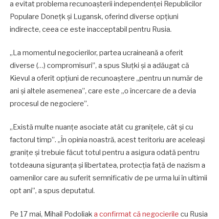
a evitat problema recunoașterii independenței Republicilor
Populare Donețk și Lugansk, oferind diverse opțiuni
indirecte, ceea ce este inacceptabil pentru Rusia.
„La momentul negocierilor, partea ucraineană a oferit
diverse (…) compromisuri”, a spus Sluțki și a adăugat că
Kievul a oferit opțiuni de recunoaștere „pentru un număr de
ani și altele asemenea”, care este „o încercare de a devia
procesul de negociere”.
„Există multe nuanțe asociate atât cu granițele, cât și cu
factorul timp”. „În opinia noastră, acest teritoriu are aceleași
granițe și trebuie făcut totul pentru a asigura odată pentru
totdeauna siguranța și libertatea, protecția față de nazism a
oamenilor care au suferit semnificativ de pe urma lui în ultimii
opt ani”, a spus deputatul.
Pe 17 mai, Mihail Podoliak
a confirmat că negocierile
cu Rusia