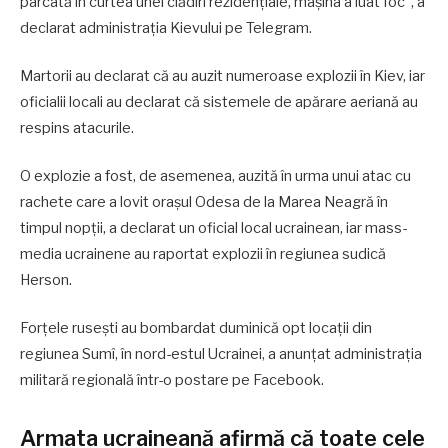
parcată în curtea unei clădiri rezidențiale, mașina a luat foc”, a
declarat administrația Kievului pe Telegram.
Martorii au declarat că au auzit numeroase explozii în Kiev, iar
oficialii locali au declarat că sistemele de apărare aeriană au
respins atacurile.
O explozie a fost, de asemenea, auzită în urma unui atac cu
rachete care a lovit orașul Odesa de la Marea Neagră în
timpul nopții, a declarat un oficial local ucrainean, iar mass-
media ucrainene au raportat explozii în regiunea sudică
Herson.
Forțele rusești au bombardat duminică opt locații din
regiunea Sumî, în nord-estul Ucrainei, a anunțat administrația
militară regională într-o postare pe Facebook.
Armata ucraineană afirmă că toate cele