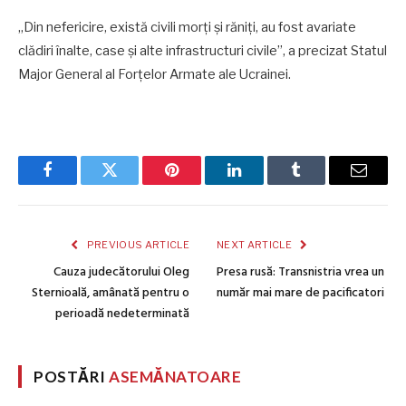
„Din nefericire, există civili morți și răniți, au fost avariate
clădiri înalte, case și alte infrastructuri civile”, a precizat Statul
Major General al Forțelor Armate ale Ucrainei.
Facebook
Twitter
Pinterest
LinkedIn
Tumblr
Email
PREVIOUS ARTICLE
NEXT ARTICLE
Cauza judecătorului Oleg
Presa rusă: Transnistria vrea un
Sternioală, amânată pentru o
număr mai mare de pacificatori
perioadă nedeterminată
POSTĂRI
ASEMĂNATOARE