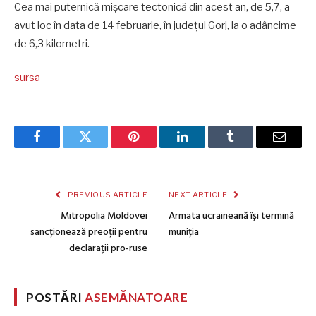
Cea mai puternică mişcare tectonică din acest an, de 5,7, a
avut loc în data de 14 februarie, în judeţul Gorj, la o adâncime
de 6,3 kilometri.
sursa
Facebook
Twitter
Pinterest
LinkedIn
Tumblr
Email
PREVIOUS ARTICLE
NEXT ARTICLE
Mitropolia Moldovei
Armata ucraineană își termină
sancționează preoții pentru
muniția
declarații pro-ruse
POSTĂRI
ASEMĂNATOARE