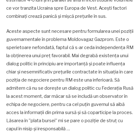
ce vor tranzita Ucraina spre Europa de Vest. Acești factori
combinați crează panică și mișcă prețurile în sus.
Aceste aspecte sunt necesare pentru formularea unei poziții
guvernamentale în problema Moldovagaz Gazprom. Este o
sperietoare nefondată, faptul că s-ar ceda independența RM
la obținerea unui preț favorabil. Mai degrabă existența unui
dialog politic în principiu are importanță și poate influența
chiar și nesemnificativ prețurile contractate în situația în care
poziția de negociere pentru RM este una inferioară. Să
admitem că nu se dorește un dialog politic cu Federația Rusă
la acest moment, dar măcar să se includă un observator în
echipa de negociere, pentru ca cel puțin guvernul să aibă
acces la informații din prima sursă și să coparticipe la proces.
Lăsarea în ”plata bursei” mi se pare o poziție de struț cu
capul în nisip și iresponsabilă …