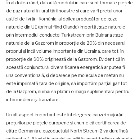
În al doilea rând, datorită modului în care sunt formate piețele
de gaz natural în jurul țării noastre și care va fi prețul unor
astfel de livrări. România, al doilea producător de gaze
naturale din UE (primul fiind Olanda) importă gaze naturale
prin intermediul conductei Turkstream prin Bulgaria gaze
naturale de la Gazprom în proporție de 20% din necesarul
propriul și încă volume importante din Ucraina, care tot, în
proporție de 90% originează de la Gazprom. Evident că în
această conjunctură, diversificarea energetică ar putea fi
una convențională, și deoarece pe molecula de metan nu
este imprimată țara de origine, să importăm parțial gaz tot
de la Gazprom, numai să plătim o marjă suplimentară pentru
intermediere și tranzitare.
Un alt aspect important este înțelegerea cauzei majorări
prețurilor pe piețele europene și anume că certificarea de
către Germania a gazoductului North Stream 2 va dura încă
estimativ 4-6 luni și în paralel se află în incertitudine volumele