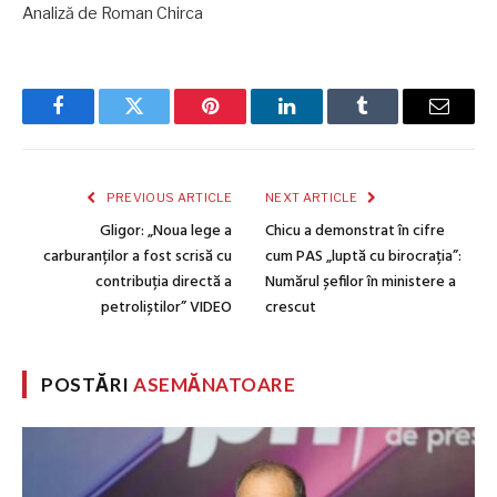
Analiză de Roman Chirca
Facebook
Twitter
Pinterest
LinkedIn
Tumblr
Email
PREVIOUS ARTICLE
NEXT ARTICLE
Gligor: „Noua lege a
Chicu a demonstrat în cifre
carburanților a fost scrisă cu
cum PAS „luptă cu birocrația”:
contribuția directă a
Numărul șefilor în ministere a
petroliștilor” VIDEO
crescut
POSTĂRI
ASEMĂNATOARE