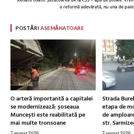
Renato Usatîi: Șezătoarea de la CSS – apă de ploaie. Vre
o reformă adevărată, nu una de paie
POSTĂRI
ASEMĂNATOARE
O arteră importantă a capitalei
Strada Bureb
se modernizează: șoseaua
etapa de mo
Muncești este reabilitată pe
de amploare 
mai multe tronsoane
str. Sarmiz
7 august 2026
7 august 2026