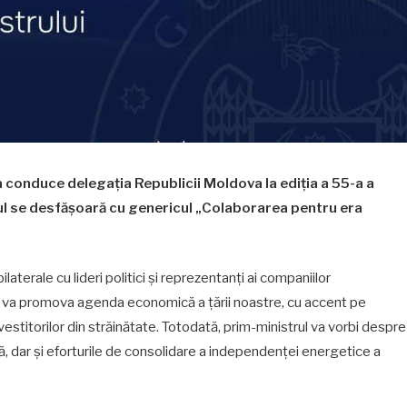
a conduce delegația Republicii Moldova la ediția a 55-a a
l se desfășoară cu genericul „Colaborarea pentru era
laterale cu lideri politici și reprezentanți ai companiilor
ean va promova agenda economică a țării noastre, cu accent pe
estitorilor din străinătate. Totodată, prim-ministrul va vorbi despre
, dar și eforturile de consolidare a independenței energetice a