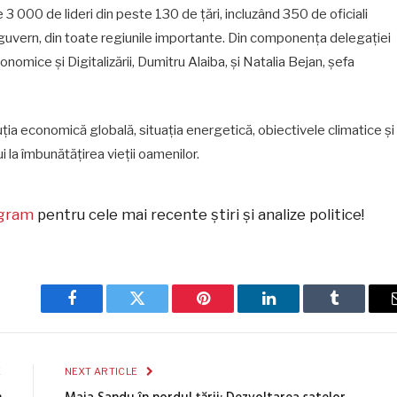
000 de lideri din peste 130 de țări, incluzând 350 de oficiali
 guvern, din toate regiunile importante. Din componența delegației
onomice și Digitalizării, Dumitru Alaiba, și Natalia Bejan, șefa
ia economică globală, situația energetică, obiectivele climatice și
i la îmbunătățirea vieții oamenilor.
egram
pentru cele mai recente știri și analize politice!
Facebook
Twitter
Pinterest
LinkedIn
Tumblr
E
NEXT ARTICLE