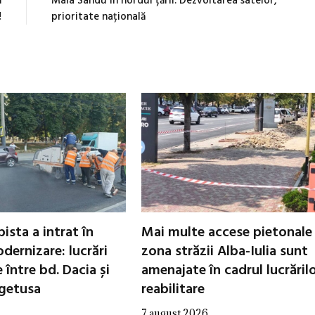
m
Maia Sandu în nordul țării: Dezvoltarea satelor,
!
prioritate națională
ista a intrat în
Mai multe accese pietonale
dernizare: lucrări
zona străzii Alba-Iulia sunt
între bd. Dacia și
amenajate în cadrul lucrăril
egetusa
reabilitare
7 august 2026