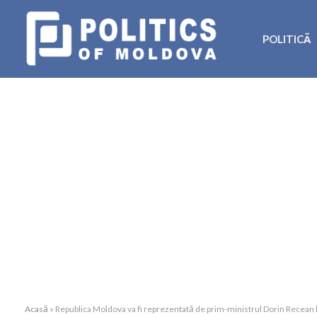
POLITICĂ
Acasă
»
Republica Moldova va fi reprezentată de prim-ministrul Dorin Recean