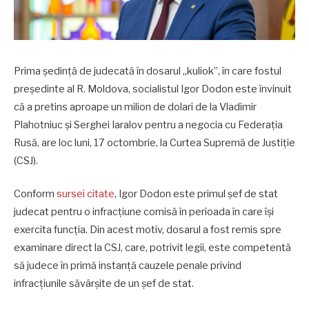
Prima ședință de judecată în dosarul „kuliok”, în care fostul
președinte al R. Moldova, socialistul Igor Dodon este învinuit
că a pretins aproape un milion de dolari de la Vladimir
Plahotniuc și Serghei Iaralov pentru a negocia cu Federația
Rusă, are loc luni, 17 octombrie, la Curtea Supremă de Justiție
(CSJ).
Conform
sursei citate
, Igor Dodon este primul șef de stat
judecat pentru o infracțiune comisă în perioada în care își
exercita funcția. Din acest motiv, dosarul a fost remis spre
examinare direct la CSJ, care, potrivit legii, este competentă
să judece în primă instanță cauzele penale privind
infracțiunile săvârșite de un șef de stat.