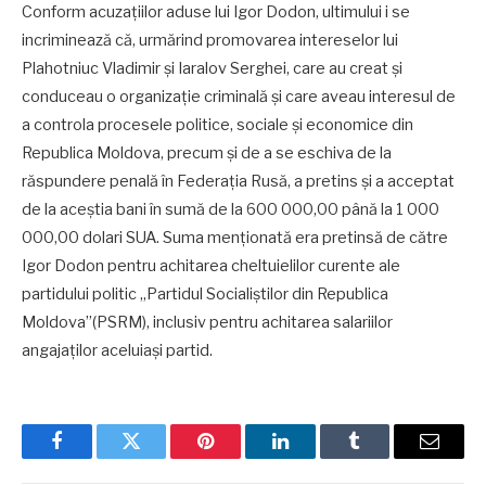
Conform acuzațiilor aduse lui Igor Dodon, ultimului i se
incriminează că, urmărind promovarea intereselor lui
Plahotniuc Vladimir și Iaralov Serghei, care au creat și
conduceau o organizație criminală și care aveau interesul de
a controla procesele politice, sociale și economice din
Republica Moldova, precum și de a se eschiva de la
răspundere penală în Federația Rusă, a pretins și a acceptat
de la aceștia bani în sumă de la 600 000,00 până la 1 000
000,00 dolari SUA. Suma menționată era pretinsă de către
Igor Dodon pentru achitarea cheltuielilor curente ale
partidului politic „Partidul Socialiștilor din Republica
Moldova”(PSRM), inclusiv pentru achitarea salariilor
angajaților aceluiași partid.
Facebook
Twitter
Pinterest
LinkedIn
Tumblr
Email