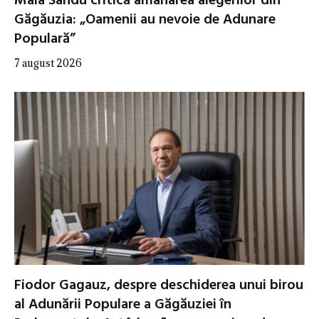
Maia Sandu critică amânarea alegerilor din
Găgăuzia: „Oamenii au nevoie de Adunare
Populară”
7 august 2026
Fiodor Gagauz, despre deschiderea unui birou
al Adunării Populare a Găgăuziei în