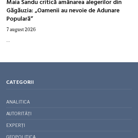
Maia Sandu critică amânarea alegerilor din
Găgăuzia: „Oamenii au nevoie de Adunare
Populară”
7 august 2026
…
CATEGORII
ANALITICA
AUTORITĂȚI
EXPERȚI
GEOPOLITICA