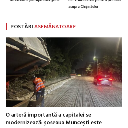
intensifică șantajul energetic
din Transnistria pentru presiuni
asupra Chișinăului
POSTĂRI
ASEMĂNATOARE
O arteră importantă a capitalei se
modernizează: șoseaua Muncești este