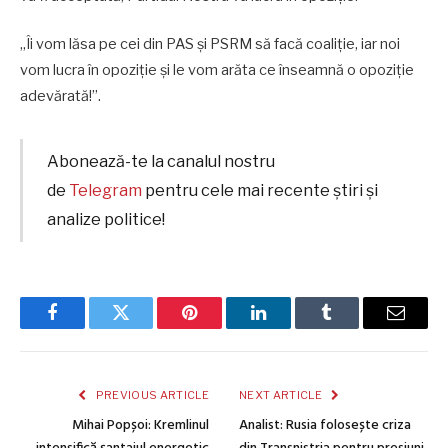
„Îi vom lăsa pe cei din PAS și PSRM să facă coaliție, iar noi
vom lucra în opoziție și le vom arăta ce înseamnă o opoziție
adevărată!”.
Abonează-te la canalul nostru
de
Telegram
pentru cele mai recente știri și
analize politice!
Facebook
Twitter
Pinterest
LinkedIn
Tumblr
Email
PREVIOUS ARTICLE
NEXT ARTICLE
Mihai Popșoi: Kremlinul
Analist: Rusia folosește criza