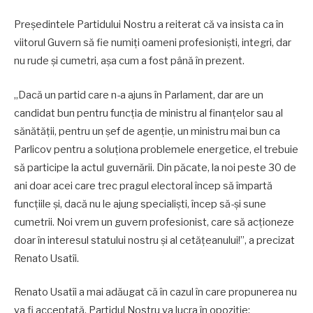
Președintele Partidului Nostru a reiterat că va insista ca în
viitorul Guvern să fie numiți oameni profesioniști, integri, dar
nu rude și cumetri, așa cum a fost până în prezent.
„Dacă un partid care n-a ajuns în Parlament, dar are un
candidat bun pentru funcția de ministru al finanțelor sau al
sănătății, pentru un șef de agenție, un ministru mai bun ca
Parlicov pentru a soluționa problemele energetice, el trebuie
să participe la actul guvernării. Din păcate, la noi peste 30 de
ani doar acei care trec pragul electoral încep să împartă
funcțiile și, dacă nu le ajung specialiști, încep să-și sune
cumetrii. Noi vrem un guvern profesionist, care să acționeze
doar în interesul statului nostru și al cetățeanului!”, a precizat
Renato Usatîi.
Renato Usatîi a mai adăugat că în cazul în care propunerea nu
va fi acceptată, Partidul Nostru va lucra în opoziție: