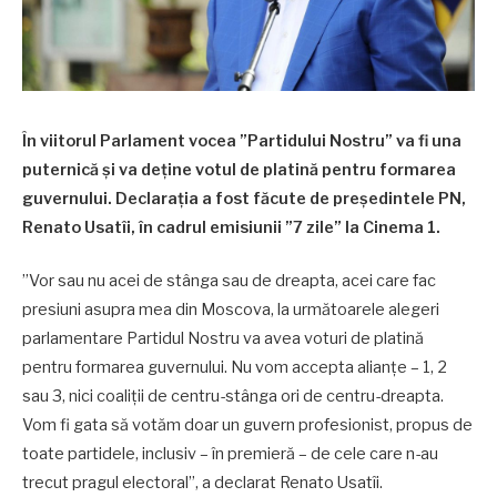
În viitorul Parlament vocea ”Partidului Nostru” va fi una
puternică și va deține votul de platină pentru formarea
guvernului. Declarația a fost făcute de președintele PN,
Renato Usatîi, în cadrul emisiunii ”7 zile” la Cinema 1.
”Vor sau nu acei de stânga sau de dreapta, acei care fac
presiuni asupra mea din Moscova, la următoarele alegeri
parlamentare Partidul Nostru va avea voturi de platină
pentru formarea guvernului. Nu vom accepta alianțe – 1, 2
sau 3, nici coaliții de centru-stânga ori de centru-dreapta.
Vom fi gata să votăm doar un guvern profesionist, propus de
toate partidele, inclusiv – în premieră – de cele care n-au
trecut pragul electoral”, a declarat Renato Usatîi.