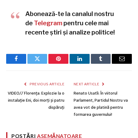
Abonează-te la canalul nostru
de
Telegram
pentru cele mai
recente știri și analize politice!
Facebook
Twitter
Pinterest
LinkedIn
Tumblr
Email
PREVIOUS ARTICLE
NEXT ARTICLE
VIDEO// Florența: Explozie la o
Renato Usatîi: În viitorul
instalație Eni, doi morți și patru
Parlament, Partidul Nostru va
dispăruți
avea vot de platină pentru
formarea guvernului!
POSTĂRI
ASEMĂNATOARE