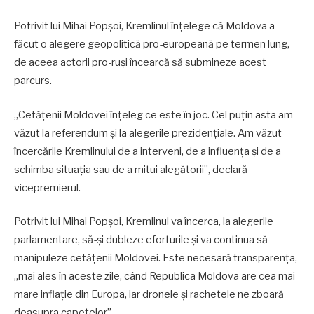
Potrivit lui Mihai Popșoi, Kremlinul înțelege că Moldova a
făcut o alegere geopolitică pro-europeană pe termen lung,
de aceea actorii pro-ruși încearcă să submineze acest
parcurs.
„Cetățenii Moldovei înțeleg ce este în joc. Cel puțin asta am
văzut la referendum și la alegerile prezidențiale. Am văzut
încercările Kremlinului de a interveni, de a influența și de a
schimba situația sau de a mitui alegătorii”, declară
vicepremierul.
Potrivit lui Mihai Popșoi, Kremlinul va încerca, la alegerile
parlamentare, să-și dubleze eforturile și va continua să
manipuleze cetățenii Moldovei. Este necesară transparența,
„mai ales în aceste zile, când Republica Moldova are cea mai
mare inflație din Europa, iar dronele și rachetele ne zboară
deasupra capetelor”.