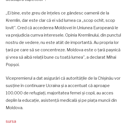
„Ei bine, este greu de înțeles ce gândesc oamenii de la
Kremlin, dar este clar că ei văd lumea ca „scop ochit, scop
lovit”. Cred că accederea Moldovei în Uniunea Europeană le
va prejudicia cumva interesele. Opinia Kremlinului, din punctul
nostru de vedere, nu este atât de importantă. Au propria lor
țară pe care să se concentreze. Moldova este o țară pașnică
și vrea să aibă relații bune cu toată lumea”, a declarat Mihai
Popșoi.
Vicepremierul a dat asigurări că autoritățile de la Chișinău vor
susține în continuare Ucraina și a accentuat că aproape
100.000 de refugiați, majoritatea femei și copii, au acces
deplin la educație, asistență medicală și pe piața muncii din
Moldova.
sursa