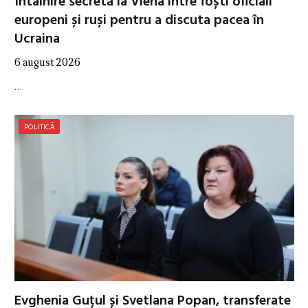
Întâlnire secretă la Viena între foști oficiali
europeni și ruși pentru a discuta pacea în
Ucraina
6 august 2026
…
POLITICĂ
Evghenia Guțul și Svetlana Popan, transferate