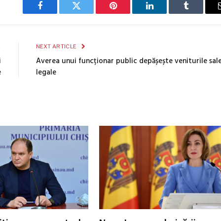
Facebook
Twitter
Pinterest
LinkedIn
Tumblr
E
NEXT ARTICLE
i
Averea unui funcționar public depășește veniturile sal
e
legale