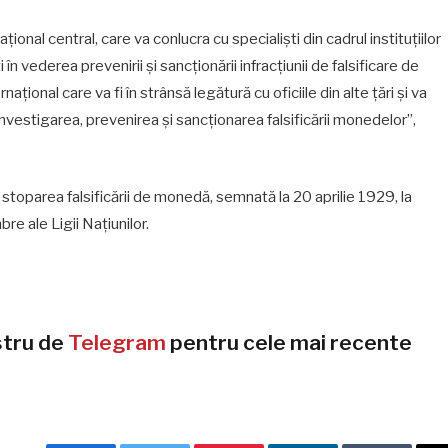
ional central, care va conlucra cu specialiști din cadrul instituțiilor
n vederea prevenirii și sancționării infracțiunii de falsificare de
țional care va fi în strânsă legătură cu oficiile din alte țări și va
investigarea, prevenirea și sancționarea falsificării monedelor”,
stoparea falsificării de monedă, semnată la 20 aprilie 1929, la
e ale Ligii Națiunilor.
stru de
Telegram
pentru cele mai recente