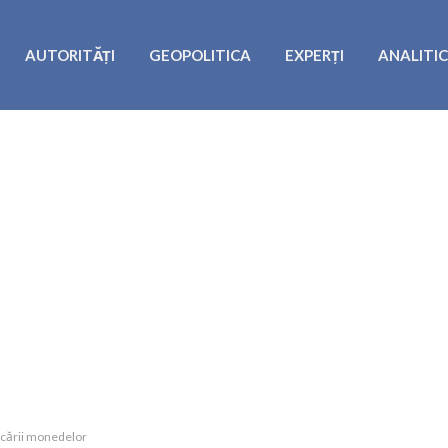
AUTORITĂȚI
GEOPOLITICA
EXPERȚI
ANALITI
ficării monedelor