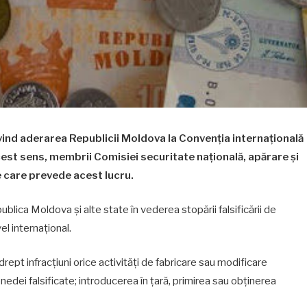
vind aderarea Republicii Moldova la Convenția internațională
cest sens, membrii Comisiei securitate națională, apărare și
e care prevede acest lucru.
lica Moldova și alte state în vederea stopării falsificării de
vel internațional.
 drept infracțiuni orice activități de fabricare sau modificare
edei falsificate; introducerea în țară, primirea sau obținerea