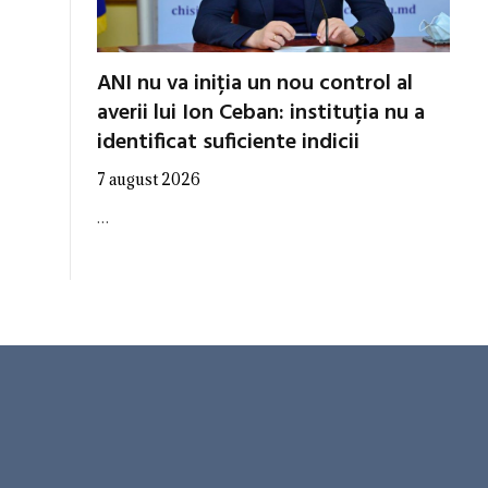
ANI nu va iniția un nou control al
averii lui Ion Ceban: instituția nu a
identificat suficiente indicii
7 august 2026
…