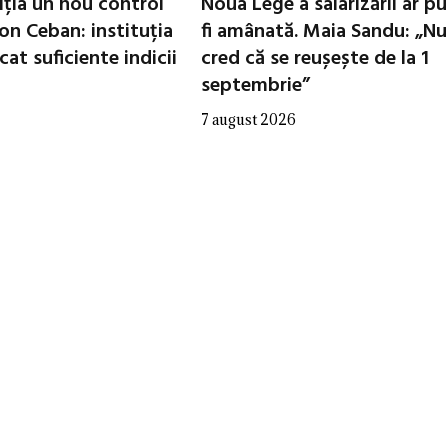
iția un nou control
Noua Lege a salarizării ar p
 Ion Ceban: instituția
fi amânată. Maia Sandu: „Nu
cat suficiente indicii
cred că se reușește de la 1
septembrie”
7 august 2026