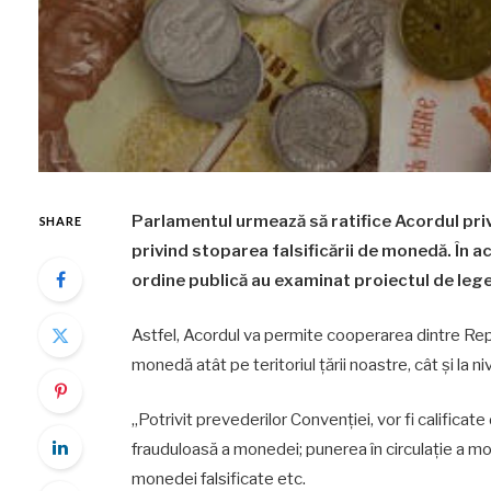
Parlamentul urmează să ratifice Acordul pri
SHARE
privind stoparea falsificării de monedă. În a
ordine publică au examinat proiectul de leg
Astfel, Acordul va permite cooperarea dintre Repub
monedă atât pe teritoriul țării noastre, cât și la ni
„Potrivit prevederilor Convenției, vor fi calificate
frauduloasă a monedei; punerea în circulație a mon
monedei falsificate etc.