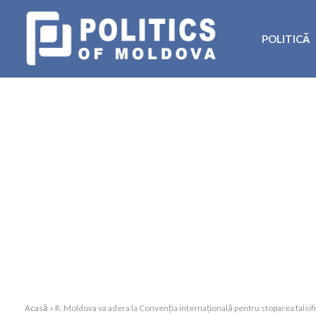
POLITICĂ
Acasă
»
R. Moldova va adera la Convenția internațională pentru stoparea falsi