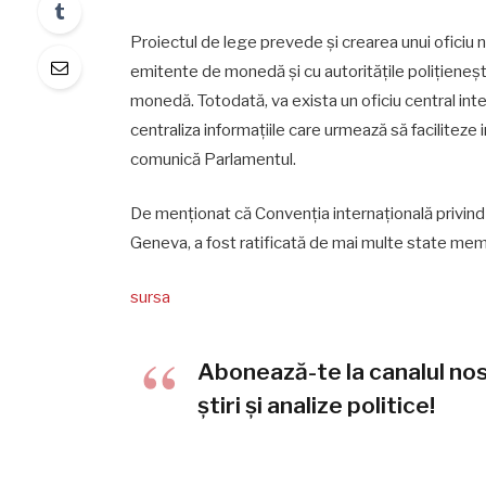
Proiectul de lege prevede și crearea unui oficiu naț
emitente de monedă și cu autoritățile polițienești î
monedă. Totodată, va exista un oficiu central interna
centraliza informațiile care urmează să faciliteze 
comunică Parlamentul.
De menționat că Convenția internațională privind 
Geneva, a fost ratificată de mai multe state membr
sursa
Abonează-te la canalul no
știri și analize politice!