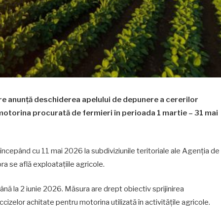
tare anunță deschiderea apelului de depunere a cererilor
motorina procurată de fermieri în perioada 1 martie – 31 mai
se începând cu 11 mai 2026 la subdiviziunile teritoriale ale Agenția de
ora se află exploatațiile agricole.
nă la 2 iunie 2026. Măsura are drept obiectiv sprijinirea
ccizelor achitate pentru motorina utilizată în activitățile agricole.