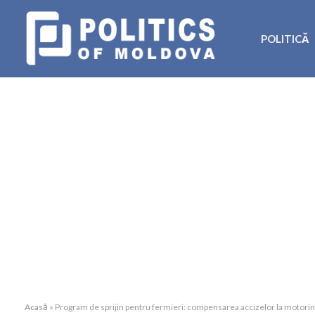
POLITICĂ
Acasă
»
Program de sprijin pentru fermieri: compensarea accizelor la motorină