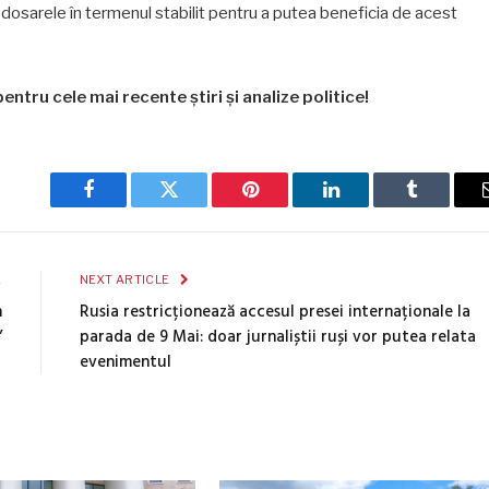
ă dosarele în termenul stabilit pentru a putea beneficia de acest
entru cele mai recente știri și analize politice!
Facebook
Twitter
Pinterest
LinkedIn
Tumblr
E
NEXT ARTICLE
n
Rusia restricționează accesul presei internaționale la
”
parada de 9 Mai: doar jurnaliștii ruși vor putea relata
evenimentul