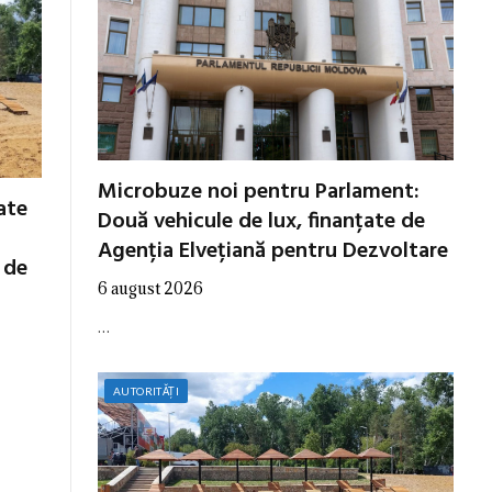
Microbuze noi pentru Parlament:
cate
Două vehicule de lux, finanțate de
Agenția Elvețiană pentru Dezvoltare
 de
6 august 2026
…
AUTORITĂȚI