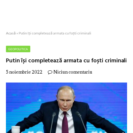
Acasă
»
Putin își completează armata cu foști criminali
GEOPOLITICA
Putin își completează armata cu foști criminali
5 noiembrie 2022
Niciun comentariu