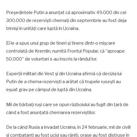
Preşedintele Putin a anunţat că aproximativ 49.000 din cei
300.000 de rezervişti chemaţi din septembrie au fost deja
trimişi în unităţi care luptă în Ucraina.
El le-a spus unui grup de tineri şi tinere dintr-o mişcare
controlată de Kremlin, numită Frontul Popular, că ”aproape
50.000” de voluntari s-au înscris la rândul lor.
Experţii militari din Vest şi din Ucraina afirmă că decizia lui
Putin de a chema rezervişti a arătat că trupele ruseşti au
eşuat grav pe câmpul de luptă din Ucraina.
Mii de bărbaţi ruşi care se opun războiului au fugit din ţară de
când a fost anunţată chemarea rezerviştilor.
De la când Rusia a invadat Ucraina, în 24 februarie, mii de civili
şi combatanţi au fost ucişi sau răniţi, oraşe au fost distruse în