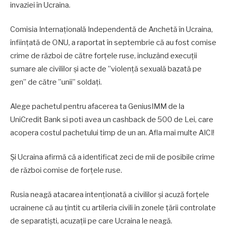
invaziei în Ucraina.
Comisia Internaţională Independentă de Anchetă în Ucraina,
înfiinţată de ONU, a raportat în septembrie că au fost comise
crime de război de către forţele ruse, incluzând execuţii
sumare ale civililor şi acte de ”violenţă sexuală bazată pe
gen” de către ”unii” soldaţi.
Alege pachetul pentru afacerea ta GeniusIMM de la
UniCredit Bank si poti avea un cashback de 500 de Lei, care
acopera costul pachetului timp de un an. Afla mai multe AICI!
Şi Ucraina afirmă că a identificat zeci de mii de posibile crime
de război comise de forţele ruse.
Rusia neagă atacarea intenţionată a civililor şi acuză forţele
ucrainene că au ţintit cu artileria civili în zonele ţării controlate
de separatişti, acuzaţii pe care Ucraina le neagă.