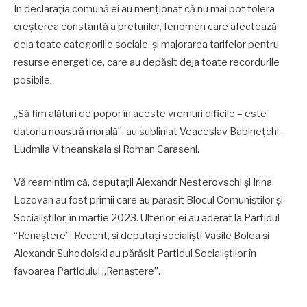
În declarația comună ei au menționat că nu mai pot tolera
creșterea constantă a prețurilor, fenomen care afectează
deja toate categoriile sociale, și majorarea tarifelor pentru
resurse energetice, care au depășit deja toate recordurile
posibile.
„Să fim alături de popor în aceste vremuri dificile – este
datoria noastră morală”, au subliniat Veaceslav Babinețchi,
Ludmila Vitneanskaia și Roman Caraseni.
Vă reamintim că, deputații Alexandr Nesterovschi și Irina
Lozovan au fost primii care au părăsit Blocul Comuniștilor și
Socialiștilor, în martie 2023. Ulterior, ei au aderat la Partidul
“Renaștere”. Recent, și deputați socialiști Vasile Bolea și
Alexandr Suhodolski au părăsit Partidul Socialiștilor în
favoarea Partidului „Renaștere”.