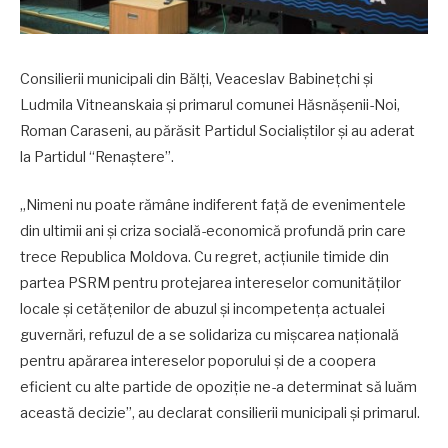
Consilierii municipali din Bălți, Veaceslav Babinețchi și
Ludmila Vitneanskaia și primarul comunei Hăsnășenii-Noi,
Roman Caraseni, au părăsit Partidul Socialiștilor și au aderat
la Partidul “Renaștere”.
„Nimeni nu poate rămâne indiferent față de evenimentele
din ultimii ani și criza socială-economică profundă prin care
trece Republica Moldova. Cu regret, acțiunile timide din
partea PSRM pentru protejarea intereselor comunităților
locale și cetățenilor de abuzul și incompetența actualei
guvernări, refuzul de a se solidariza cu mișcarea națională
pentru apărarea intereselor poporului și de a coopera
eficient cu alte partide de opoziție ne-a determinat să luăm
această decizie”, au declarat consilierii municipali și primarul.