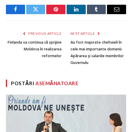
Facebook
Twitter
Pinterest
LinkedIn
Tumblr
Email
PREVIOUS ARTICLE
NEXT ARTICLE
Finlanda va continua să sprijine
Au fost majorate cheltuieli în
Moldova în realizarea
cele mai importante domenii:
reformelor
Apărarea și salariile membrilor
Guvernulu
POSTĂRI
ASEMĂNATOARE