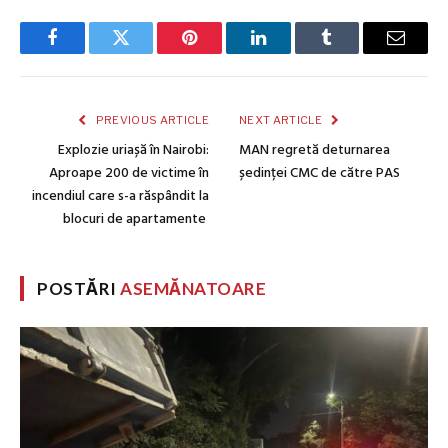
Facebook
Twitter
Pinterest
LinkedIn
Tumblr
Email
PREVIOUS ARTICLE
NEXT ARTICLE
Explozie uriașă în Nairobi:
MAN regretă deturnarea
Aproape 200 de victime în
ședinței CMC de către PAS
incendiul care s-a răspândit la
blocuri de apartamente
POSTĂRI
ASEMĂNATOARE