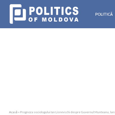
POLITICĂ
Acasă
»
Prognoza sociologului Ian Lisnevschi despre Guvernul Munteanu, lansa