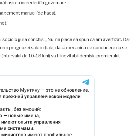
răbușirea încrederii în guvernare.
management manual (de haos).
net.
ală, sociologul a conchis: „Nu-mi place să spun că am avertizat. Dar
nform prognozei sale inițiale, dacă mecanica de conducere nu se
intervalul de 10-18 luni) va fi inevitabil demisia premierului,