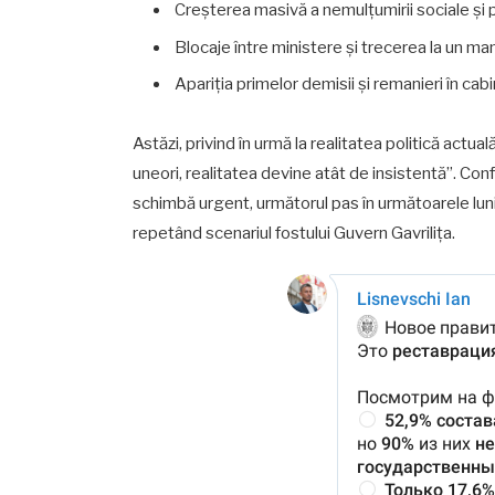
Creșterea masivă a nemulțumirii sociale și p
Blocaje între ministere și trecerea la un 
Apariția primelor demisii și remanieri în cabi
Astăzi, privind în urmă la realitatea politică actu
uneori, realitatea devine atât de insistentă”. Co
schimbă urgent, următorul pas în următoarele luni (
repetând scenariul fostului Guvern Gavrilița.