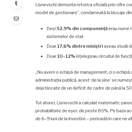
Lisnevschi demonta retorica oficială prin cifre co
model de gestionare”, condamnată la blocaje din
Deși
52,9% din componență
erau nume n
sistemelor de stat.
Doar
17,6% dintre miniștri
aveau studii d
Doar
10–12%
înțelegeau circuitul de funcț
„Nu avem o echipă de management, ci o echipă de a
administrația publică, acest ‘de la sine’ se numeșt
deja blocate de un deficit de cadre de până la 5
Tot atunci, Lisnevschi a calculat matematic șansel
probabilitate de eșec de peste 85%. Pe baza acesto
de 6–9 luni de la învestire – perioadă în care ne