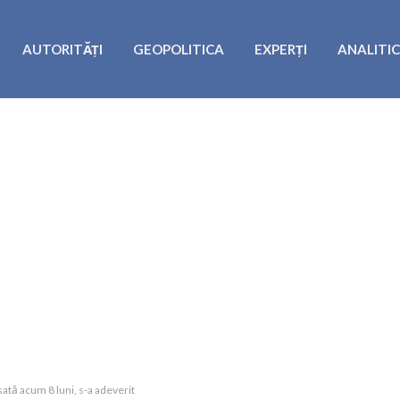
AUTORITĂȚI
GEOPOLITICA
EXPERȚI
ANALITI
tă acum 8 luni, s-a adeverit