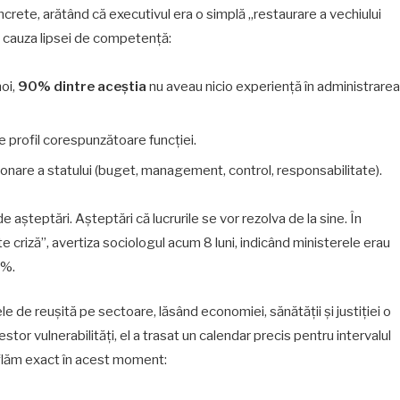
ncrete, arătând că executivul era o simplă „restaurare a vechiului
 cauza lipsei de competență:
oi,
90% dintre aceștia
nu aveau nicio experiență în administrarea
e profil corespunzătoare funcției.
ionare a statului (buget, management, control, responsabilitate).
șteptări. Așteptări că lucrurile se vor rezolva de la sine. În
e criză”, avertiza sociologul acum 8 luni, indicând ministerele erau
0%.
e de reușită pe sectoare, lăsând economiei, sănătății și justiției o
r vulnerabilități, el a trasat un calendar precis pentru intervalul
 aflăm exact în acest moment: