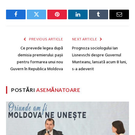
Facebook
Twitter
Pinterest
LinkedIn
Tumblr
Email
PREVIOUS ARTICLE
NEXT ARTICLE
Ce prevede legea după
Prognoza sociologului Ian
demisia premierului: pașii
Lisnevschi despre Guvernul
pentru formarea unui nou
Munteanu, lansată acum 8 luni,
Guvern în Republica Moldova
s-a adeverit
POSTĂRI
ASEMĂNATOARE