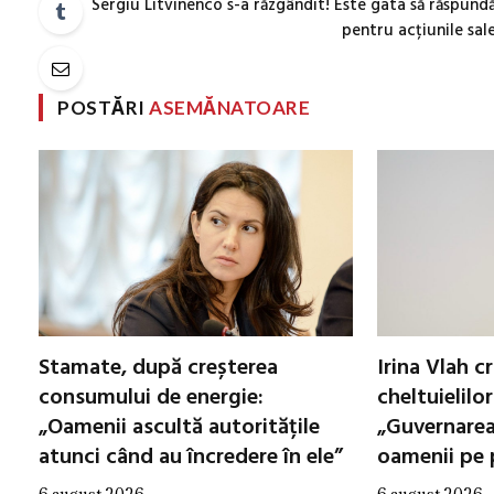
Sergiu Litvinenco s-a răzgândit! Este gata să răspund
pentru acțiunile sal
POSTĂRI
ASEMĂNATOARE
Stamate, după creșterea
Irina Vlah c
consumului de energie:
cheltuielilor
„Oamenii ascultă autoritățile
„Guvernarea
atunci când au încredere în ele”
oamenii pe 