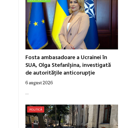
Fosta ambasadoare a Ucrainei în
SUA, Olga Stefanîșina, investigată
de autoritățile anticorupție
6 august 2026
…
POLITICĂ