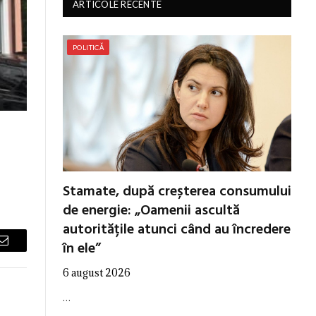
ARTICOLE RECENTE
POLITICĂ
Stamate, după creșterea consumului
de energie: „Oamenii ascultă
autoritățile atunci când au încredere
în ele”
Email
6 august 2026
…