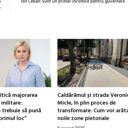
ă
Ion Ceban: Sunt un primar incomod pentru guvernare
e
ritică majorarea
Caldârâmul și strada Veroni
 militare:
Micle, în plin proces de
 trebuie să pună
transformare: Cum vor arăt
primul loc”
noile zone pietonale