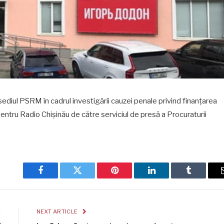
sediul PSRM în cadrul investigării cauzei penale privind finanțarea
 pentru Radio Chișinău de către serviciul de presă a Procuraturii
Facebook
Twitter
Pinterest
LinkedIn
Tumblr
E
NEXT ARTICLE