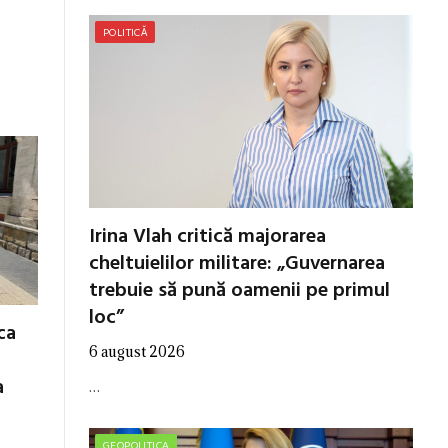
POLITICĂ
Irina Vlah critică majorarea
cheltuielilor militare: „Guvernarea
trebuie să pună oamenii pe primul
loc”
ca
6 august 2026
a
…
GEOPOLITICA