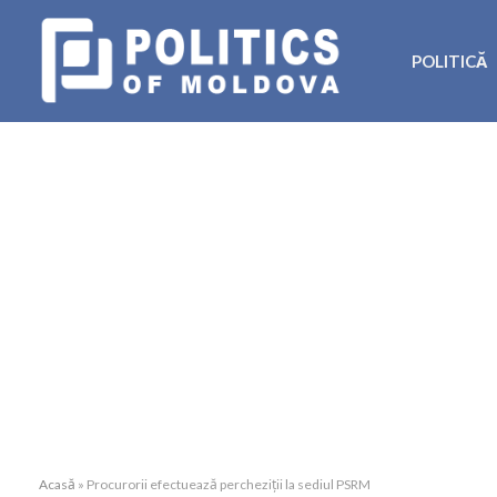
POLITICĂ
Acasă
»
Procurorii efectuează percheziții la sediul PSRM