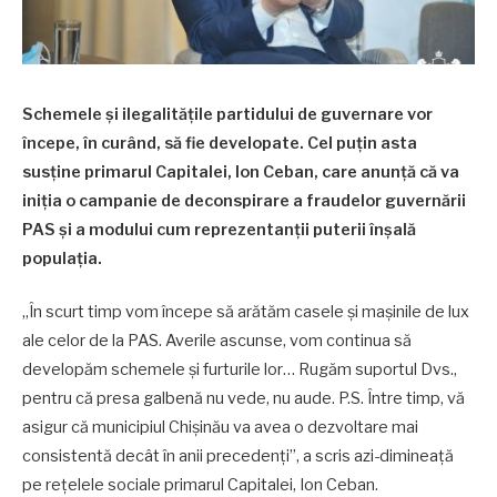
Schemele și ilegalitățile partidului de guvernare vor
începe, în curând, să fie developate. Cel puțin asta
susține primarul Capitalei, Ion Ceban, care anunță că va
iniția o campanie de deconspirare a fraudelor guvernării
PAS și a modului cum reprezentanții puterii înșală
populația.
„În scurt timp vom începe să arătăm casele și mașinile de lux
ale celor de la PAS. Averile ascunse, vom continua să
developăm schemele și furturile lor… Rugăm suportul Dvs.,
pentru că presa galbenă nu vede, nu aude. P.S. Între timp, vă
asigur că municipiul Chișinău va avea o dezvoltare mai
consistentă decât în anii precedenți”, a scris azi-dimineață
pe rețelele sociale primarul Capitalei, Ion Ceban.