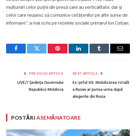
mulțumiri celor puțini din presă care au verticalitate, dar și
celor care reușesc să comunice cetățenilor pe alte surse de
informare”, a mai scris pe rețelele sociale primarul Ion Ceban.
Facebook
Twitter
Pinterest
LinkedIn
Tumblr
Email
PREVIOUS ARTICLE
NEXT ARTICLE
LIVE// Ședința Guvernului
Ex-șeful SIS: Mobilizarea totală
Republicii Moldova
a Rusiei ar putea urma după
alegerile din Rusia
POSTĂRI
ASEMĂNATOARE