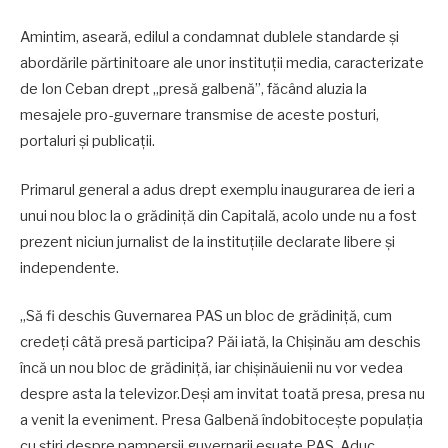
Amintim, aseară, edilul a condamnat dublele standarde și
abordările părtinitoare ale unor instituții media, caracterizate
de Ion Ceban drept „presă galbenă”, făcând aluzia la
mesajele pro-guvernare transmise de aceste posturi,
portaluri și publicații.
Primarul general a adus drept exemplu inaugurarea de ieri a
unui nou bloc la o grădiniță din Capitală, acolo unde nu a fost
prezent niciun jurnalist de la instituțiile declarate libere și
independente.
„Să fi deschis Guvernarea PAS un bloc de grădiniță, cum
credeți câtă presă participa? Păi iată, la Chișinău am deschis
încă un nou bloc de grădiniță, iar chișinăuienii nu vor vedea
despre asta la televizor.Deși am invitat toată presa, presa nu
a venit la eveniment. Presa Galbenă îndobitocește populația
cu știri despre pamperșii guvernarii eșuate PAS. Aduc