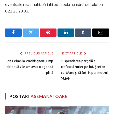
eventuale reclamații, părinții pot apela numărul de telefon
022 23 23 33.
Facebook
Twitter
Pinterest
LinkedIn
Tumblr
Email
PREVIOUS ARTICLE
NEXT ARTICLE
Ion Ceban la Washington: Timp
Suspendarea parțială a
de două zile am avut o agendă
traficului rutier pe bd. Ștefan
plină
cel Mare și Sfânt, în perimetrul
PMAN
POSTĂRI
ASEMĂNATOARE