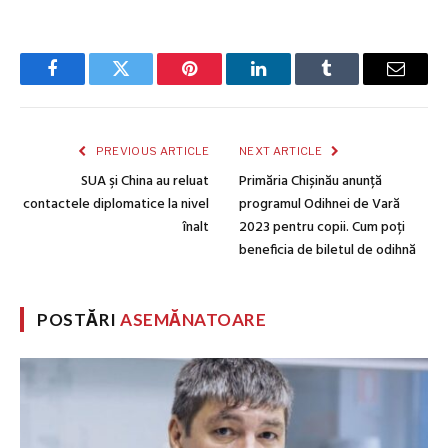
Facebook
Twitter
Pinterest
LinkedIn
Tumblr
Email
PREVIOUS ARTICLE
NEXT ARTICLE
SUA şi China au reluat
Primăria Chișinău anunță
contactele diplomatice la nivel
programul Odihnei de Vară
înalt
2023 pentru copii. Cum poți
beneficia de biletul de odihnă
POSTĂRI
ASEMĂNATOARE