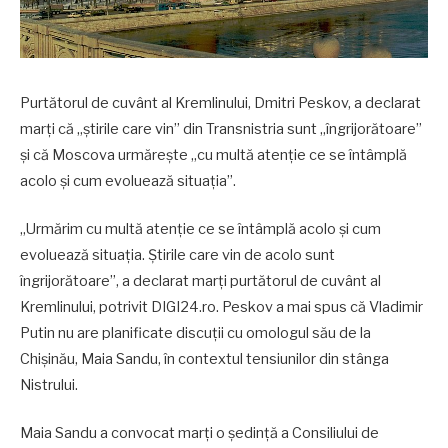
Purtătorul de cuvânt al Kremlinului, Dmitri Peskov, a declarat
marți că „știrile care vin” din Transnistria sunt „îngrijorătoare”
și că Moscova urmărește „cu multă atenție ce se întâmplă
acolo și cum evoluează situația”.
„Urmărim cu multă atenție ce se întâmplă acolo și cum
evoluează situația. Știrile care vin de acolo sunt
îngrijorătoare”, a declarat marți purtătorul de cuvânt al
Kremlinului, potrivit DIGI24.ro. Peskov a mai spus că Vladimir
Putin nu are planificate discuții cu omologul său de la
Chișinău, Maia Sandu, în contextul tensiunilor din stânga
Nistrului.
Maia Sandu a convocat marți o ședință a Consiliului de