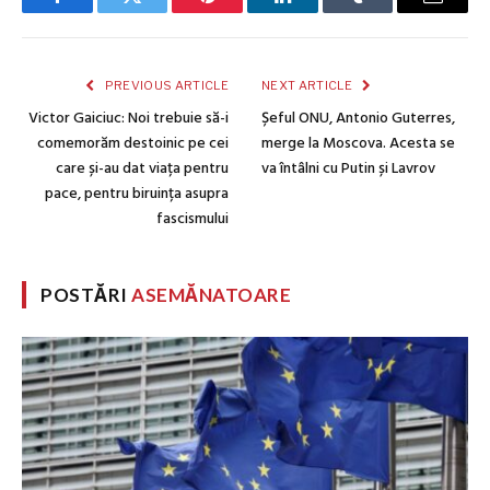
Facebook
Twitter
Pinterest
LinkedIn
Tumblr
Email
PREVIOUS ARTICLE
NEXT ARTICLE
Victor Gaiciuc: Noi trebuie să-i
Șeful ONU, Antonio Guterres,
comemorăm destoinic pe cei
merge la Moscova. Acesta se
care și-au dat viața pentru
va întâlni cu Putin și Lavrov
pace, pentru biruința asupra
fascismului
POSTĂRI
ASEMĂNATOARE