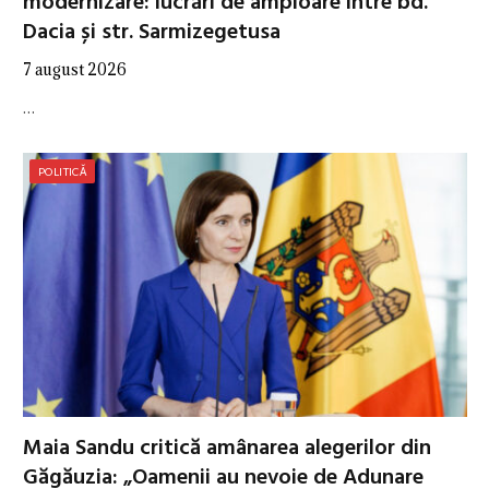
modernizare: lucrări de amploare între bd.
Dacia și str. Sarmizegetusa
7 august 2026
…
POLITICĂ
Maia Sandu critică amânarea alegerilor din
Găgăuzia: „Oamenii au nevoie de Adunare