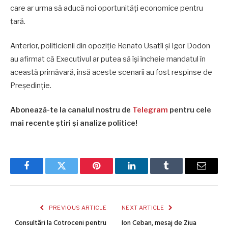
care ar urma să aducă noi oportunități economice pentru
țară.
Anterior, politicienii din opoziție Renato Usatîi și Igor Dodon
au afirmat că Executivul ar putea să își încheie mandatul în
această primăvară, însă aceste scenarii au fost respinse de
Președinție.
Abonează-te la canalul nostru de
Telegram
pentru cele
mai recente știri și analize politice!
Facebook
Twitter
Pinterest
LinkedIn
Tumblr
Email
PREVIOUS ARTICLE
NEXT ARTICLE
Consultări la Cotroceni pentru
Ion Ceban, mesaj de Ziua