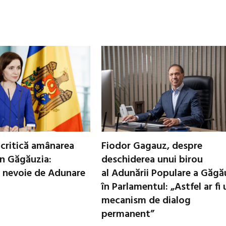
critică amânarea
Fiodor Gagauz, despre
in Găgăuzia:
deschiderea unui birou
 nevoie de Adunare
al Adunării Populare a Găgă
în Parlamentul: „Astfel ar fi 
mecanism de dialog
permanent”