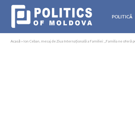
POLITICĂ
Acasă
»
Ion Ceban, mesaj de Ziua Internațională a Familiei: „Familia ne oferă 