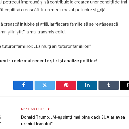
 petrecut împreună și să contribuie la crearea unor condiții de trai
ât copiii să crească într-un mediu bazat pe iubire și grijă.
ă crească în iubire și grijă, iar fiecare familie să se regăsească
n și liniștit”, a mai transmis edilul.
uturor familiilor: „La mulți ani tuturor familiilor!”
entru cele mai recente știri și analize politice!
Facebook
Twitter
Pinterest
LinkedIn
Tumblr
E
NEXT ARTICLE
ă
Donald Trump: „M-aș simți mai bine dacă SUA ar avea
”
uraniul Iranului”