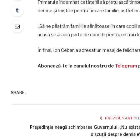
Primarul a îndemnat cetățenii să prețuiască timpul
demne și liniștite pentru fiecare familie, astfel înc
„Să ne păstrăm familiile sănătoase, în care copiii s
acasă și să aibă parte de condiții pentru un trai dem
În final, Ion Ceban a adresat un mesaj de felicitare t
Abonează-te la canalul nostru de
Telegram
p
SHARE.
PREVIOUS ARTICL
Președinția neagă schimbarea Guvernului: „Nu exist
discuții despre demisie