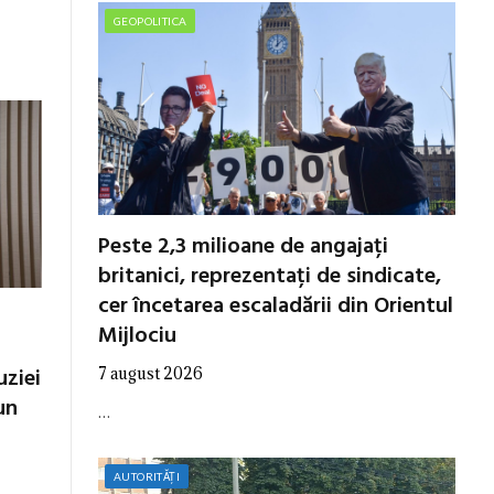
GEOPOLITICA
Peste 2,3 milioane de angajați
britanici, reprezentați de sindicate,
cer încetarea escaladării din Orientul
Mijlociu
uziei
7 august 2026
un
…
AUTORITĂȚI