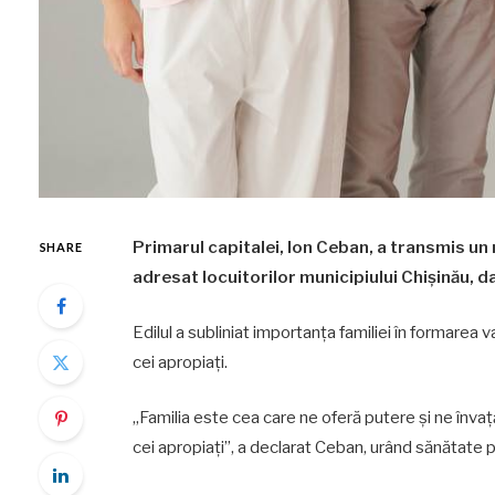
Primarul capitalei, Ion Ceban, a transmis un m
SHARE
adresat locuitorilor municipiului Chișinău, da
Edilul a subliniat importanța familiei în formarea
cei apropiați.
„Familia este cea care ne oferă putere și ne învaț
cei apropiați”, a declarat Ceban, urând sănătate pări