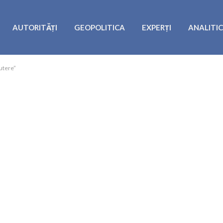
AUTORITĂȚI
GEOPOLITICA
EXPERȚI
ANALITI
putere”