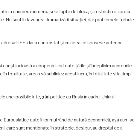
pentru a enumera numeroasele fapte de blocaj și restricții reciproce
te. Nu sunt în favoarea dramatizării situației, dar problemele trebuie
la adresa UEE, dar a contrastat și cu ceea ce spusese anterior
conștiincioasă a cooperării cu toate țările și îndeplinim acordurile
 totalitate, vreau să subliniez acest lucru, în totalitate și la timp”,
tele unei posibile integrări politice cu Rusia în cadrul Uniunii
ice Euroasiatice este în primul rând de natură economică, așa cum s
ii care sunt menționate în strategie, desigur, au dreptul de a