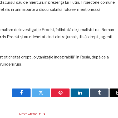
 discursul său de miercuri, în prezența lui Putin. Proiectele comune
etaliu în prima parte a discursului lui Tokaev, menționează
urnalism de investigație Proekt, înființată de jurnalistul rus Roman
zis Proekt și au etichetat cinci dintre jurnaliștii săi drept „agenți
 etichetat drept „organizație indezirabilă” în Rusia, după ce a
 liderii ruși.
Facebook
Twitter
Pinterest
LinkedIn
Tumblr
E
NEXT ARTICLE