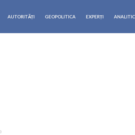
AUTORITĂȚI
GEOPOLITICA
EXPERȚI
ANALITI
)