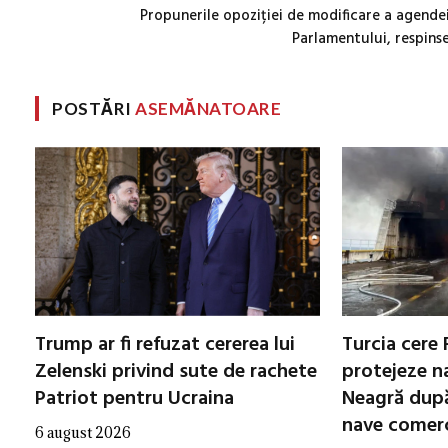
Propunerile opoziției de modificare a agende
Parlamentului, respins
POSTĂRI
ASEMĂNATOARE
Trump ar fi refuzat cererea lui
Turcia cere 
Zelenski privind sute de rachete
protejeze n
Patriot pentru Ucraina
Neagră după
nave comerc
6 august 2026