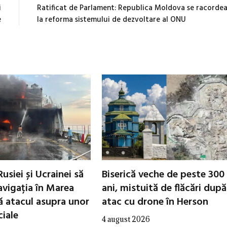
i
Ratificat de Parlament: Republica Moldova se racorde
e
la reforma sistemului de dezvoltare al ONU
Rusiei și Ucrainei să
Biserică veche de peste 300
avigația în Marea
ani, mistuită de flăcări dup
 atacul asupra unor
atac cu drone în Herson
iale
4 august 2026