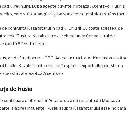
 cadrul reuniunii. După aceste cuvinte, notează Agentsvo, Putin s-
șenko, care stătea lângă el, și i-a spus ceva, apoi și-au strâns mâna
re se confruntă Kazahstanul în cadrul Uniunii. Cu toate acestea, se
ntre cele Rusia și Kazahstan este chestiunea Consorțiului de
i exportă 80% din petrol.
a suspenda funcționarea CPC. Acest lucru a forțat Kazahstanul să se
i fiabile. Kazahstanul a crescut în special exporturile prin Marea
pe această cale, explică Agentsvo.
față de Rusia
 o continuare a eforturilor Astanei de a se distanța de Moscova
 parte, slăbirea influenței Rusiei asupra Kazahstanului este indicată