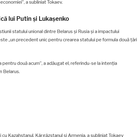
a economiei”, a subliniat Tokaev.
ică lui Putin și Lukașenko
unii statului unional dintre Belarus și Rusia și a impactului
este „un precedent unic pentru crearea statului pe formula două țări
na pentru două acum”, a adăugat el, referindu-se la intenția
n Belarus.
iei cu Kazahstanul, Kârgâzstanul și Armenia, a subliniat Tokaev