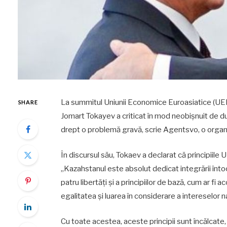
La summitul Uniunii Economice Euroasiatice (UE
SHARE
Jomart Tokayev a criticat în mod neobișnuit de dur
drept o problemă gravă, scrie Agentsvo, o organ
În discursul său, Tokaev a declarat că principiile 
„Kazahstanul este absolut dedicat integrării înto
patru libertăți și a principiilor de bază, cum ar fi 
egalitatea și luarea în considerare a intereselor n
Cu toate acestea, aceste principii sunt încălcate