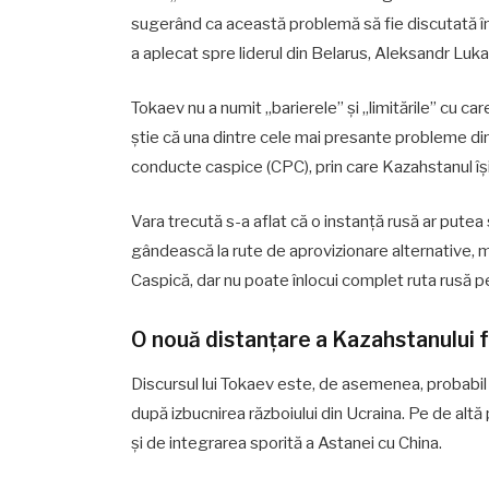
sugerând ca această problemă să fie discutată în
a aplecat spre liderul din Belarus, Aleksandr Luka
Tokaev nu a numit „barierele” și „limitările” cu ca
știe că una dintre cele mai presante probleme di
conducte caspice (CPC), prin care Kazahstanul îș
Vara trecută s-a aflat că o instanță rusă ar pute
gândească la rute de aprovizionare alternative, ma
Caspică, dar nu poate înlocui complet ruta rusă 
O nouă distanțare a Kazahstanului 
Discursul lui Tokaev este, de asemenea, probabil
după izbucnirea războiului din Ucraina. Pe de altă
și de integrarea sporită a Astanei cu China.