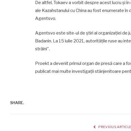
De altfel, Tokaev a vorbit despre acest lucru și în
ale Kazahstanului cu China au fost enumerate în d
Agentsvo.
Agentsvo este site-ul de știri al organizației de j
Badanin. La 15 iulie 2021, autoritățile ruse au inter
străini”.
Proekt a devenit primul organ de presă care a fost
publicat mai multe investigații stânjenitoare pentru
SHARE.
PREVIOUS ARTICL