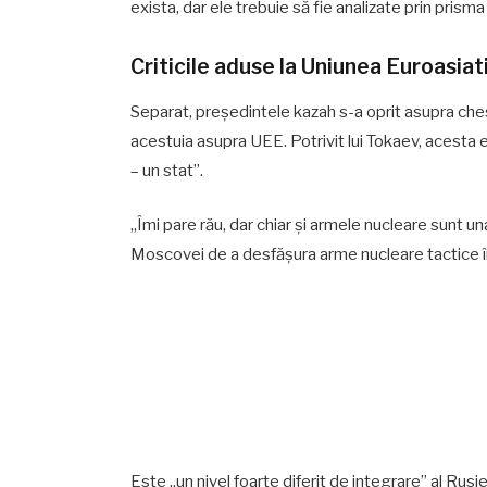
exista, dar ele trebuie să fie analizate prin prism
Criticile aduse la Uniunea Euroasiat
Separat, președintele kazah s-a oprit asupra chesti
acestuia asupra UEE. Potrivit lui Tokaev, acesta 
– un stat”.
„Îmi pare rău, dar chiar și armele nucleare sunt u
Moscovei de a desfășura arme nucleare tactice î
Este „un nivel foarte diferit de integrare” al Rus