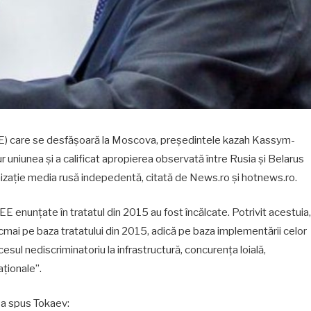
E) care se desfășoară la Moscova, președintele kazah Kassym-
 uniunea și a calificat apropierea observată între Rusia și Belarus
izație media rusă indepedentă, citată de News.ro și hotnews.ro.
UEE enunțate în tratatul din 2015 au fost încălcate. Potrivit acestuia,
cmai pe baza tratatului din 2015, adică pe baza implementării celor
accesul nediscriminatoriu la infrastructură, concurența loială,
aționale”.
, a spus Tokaev: