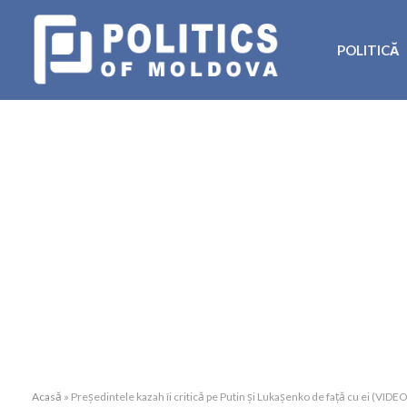
POLITICĂ
Acasă
»
Președintele kazah îi critică pe Putin și Lukașenko de față cu ei (VIDEO