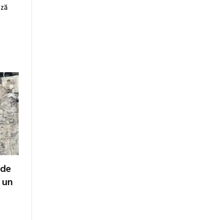
ază
 de
ă un