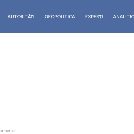
AUTORITĂȚI
GEOPOLITICA
EXPERȚI
ANALITI
t cu mercur