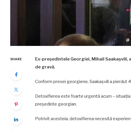
Ex-președintele Georgiei, Mihail Saakașvili, a
SHARE
de gravă.
Conform presei georgiene, Saakașvili a pierdut 4
Detoxifierea este foarte urgentă acum – situația 
președinte georgian.
Potrivit acesteia, detoxifierea necesită experiență