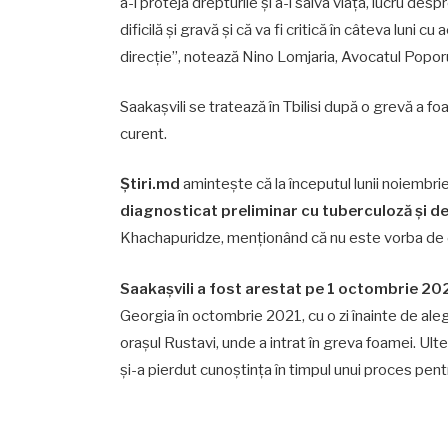
a-i proteja drepturile și a-i salva viața, lucru des
dificilă și gravă și că va fi critică în câteva lun
direcție”, notează Nino Lomjaria, Avocatul Poporu
Saakașvili se tratează în Tbilisi după o grevă a foa
curent.
Știri.md
amintește că la începutul lunii noiembri
diagnosticat preliminar cu tuberculoză și d
Khachapuridze, menționând că nu este vorba de d
Saakașvili a fost arestat pe 1 octombrie 20
Georgia în octombrie 2021, cu o zi înainte de alege
orașul Rustavi, unde a intrat în greva foamei. Ulter
și-a pierdut cunoștința în timpul unui proces pentr