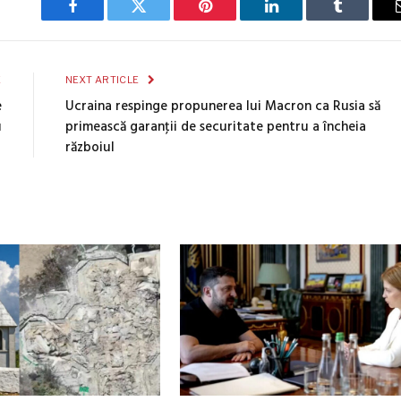
Facebook
Twitter
Pinterest
LinkedIn
Tumblr
E
NEXT ARTICLE
e
Ucraina respinge propunerea lui Macron ca Rusia să
u
primească garanţii de securitate pentru a încheia
războiul