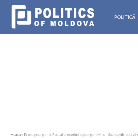
POLITICĂ
Acasă
»
Presa georgiană: Fostul președinte georgian Mihail Saakașvili, otrăvi