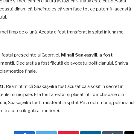
pre care și medicii mei discută astăzi, că situația este cu adevărat
i cu această dinamică, bineînțeles că vom face tot ce putem în această
lui.
mei timp de o lună. Acesta a fost transferat în spital în luna mai
e,fostul președinte al Georgiei,
Mihail Saakașvili, a fost
emență.
Declarația a fost făcută de avocatul politicianului, Shalva
iagnostice finale.
21.
Reamintim că Saakașvili a fost acuzat că a sosit în secret în
rile municipale. El a fost arestat și plasat într-o închisoare din
ior, Saakașvili a fost transferat la spital. Pe 5 octombrie, politicianu
u trecerea ilegală a frontierei.