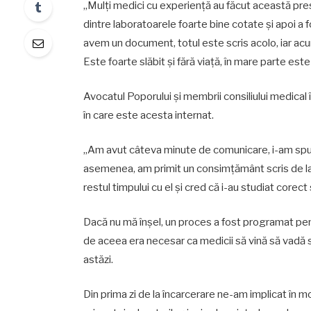
„Mulți medici cu experiență au făcut această presu
dintre laboratoarele foarte bine cotate și apoi a 
avem un document, totul este scris acolo, iar acu
Este foarte slăbit și fără viață, în mare parte este 
Avocatul Poporului și membrii consiliului medical î
în care este acesta internat.
„Am avut câteva minute de comunicare, i-am spus c
asemenea, am primit un consimțământ scris de la 
restul timpului cu el și cred că i-au studiat corect 
Dacă nu mă înșel, un proces a fost programat pent
de aceea era necesar ca medicii să vină să vadă sit
astăzi.
Din prima zi de la încarcerare ne-am implicat în 