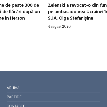
che de peste 300 de
Zelenski a revocat-o din fun
ă de flăcări după un
pe ambasadoarea Ucrainei î
ne în Herson
SUA, Olga Stefanișina
4 august 2026
ARHIVĂ
PARTIDE
CONTACTE