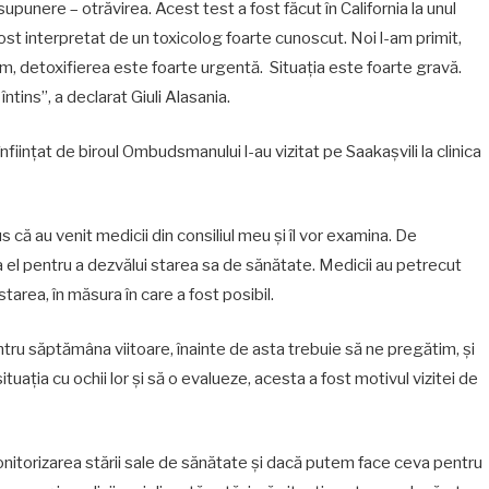
punere – otrăvirea. Acest test a fost făcut în California la unul
fost interpretat de un toxicolog foarte cunoscut. Noi l-am primit,
m, detoxifierea este foarte urgentă. Situația este foarte gravă.
întins”, a declarat Giuli Alasania.
nființat de biroul Ombudsmanului l-au vizitat pe Saakașvili la clinica
ă au venit medicii din consiliul meu și îl vor examina. De
el pentru a dezvălui starea sa de sănătate. Medicii au petrecut
starea, în măsura în care a fost posibil.
ru săptămâna viitoare, înainte de asta trebuie să ne pregătim, și
uația cu ochii lor și să o evalueze, acesta a fost motivul vizitei de
monitorizarea stării sale de sănătate și dacă putem face ceva pentru