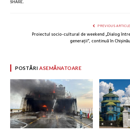
SHARE.
PREVIOUS ARTICL
Proiectul socio-cultural de weekend „Dialog într
generații”, continuă în Chișină
POSTĂRI
ASEMĂNATOARE