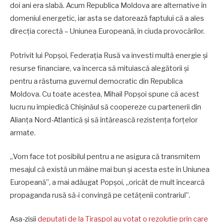
doi ani era slabă. Acum Republica Moldova are alternative în
domeniul energetic, iar asta se datorează faptului că a ales
direcția corectă – Uniunea Europeană, în ciuda provocărilor.
Potrivit lui Popșoi, Federația Rusă va investi multă energie și
resurse financiare, va încerca să mituiască alegătorii și
pentru a răsturna guvernul democratic din Republica
Moldova. Cu toate acestea, Mihail Popșoi spune că acest
lucru nu împiedică Chișinăul să coopereze cu partenerii din
Alianța Nord-Atlantică și să întărească rezistența forțelor
armate.
„Vom face tot posibilul pentru a ne asigura că transmitem
mesajul că există un mâine mai bun și acesta este în Uniunea
Europeană”, a mai adăugat Popșoi, „oricât de mult încearcă
propaganda rusă să-i convingă pe cetățenii contrariul”.
Așa-zișii
deputați de la Tiraspol au votat o rezoluție prin care