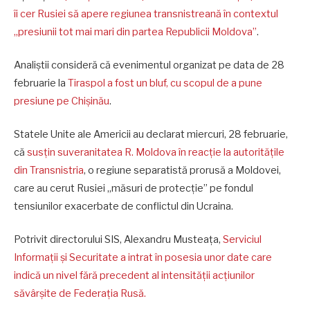
îi cer Rusiei să apere regiunea transnistreană în contextul
„presiunii tot mai mari din partea Republicii Moldova”
.
Analiștii consideră că evenimentul organizat pe data de 28
februarie la
Tiraspol a fost un bluf, cu scopul de a pune
presiune pe Chișinău
.
Statele Unite ale Americii au declarat miercuri, 28 februarie,
că
susţin suveranitatea R. Moldova în reacţie la autorităţile
din Transnistria
, o regiune separatistă prorusă a Moldovei,
care au cerut Rusiei „măsuri de protecţie” pe fondul
tensiunilor exacerbate de conflictul din Ucraina.
Potrivit directorului SIS, Alexandru Musteața,
Serviciul
Informații și Securitate a intrat în posesia unor date care
indică un nivel fără precedent al intensității acțiunilor
săvârșite de Federația Rusă.