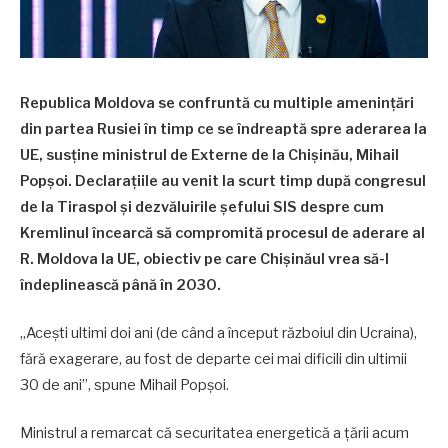
Republica Moldova se confruntă cu multiple amenințări
din partea Rusiei în timp ce se îndreaptă spre aderarea la
UE, susține ministrul de Externe de la Chișinău, Mihail
Popșoi. Declarațiile au venit la scurt timp după congresul
de la Tiraspol și dezvăluirile șefului SIS despre cum
Kremlinul încearcă să compromită procesul de aderare al
R. Moldova la UE, obiectiv pe care Chișinăul vrea să-l
îndeplinească până în 2030.
„Acești ultimi doi ani (de când a început războiul din Ucraina),
fără exagerare, au fost de departe cei mai dificili din ultimii
30 de ani”, spune Mihail Popșoi.
Ministrul a remarcat că securitatea energetică a țării acum