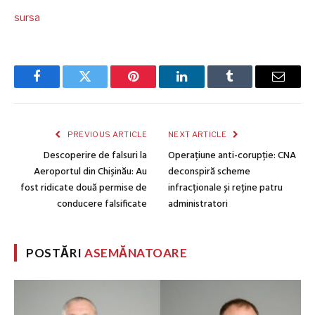
sursa
Facebook
Twitter
Pinterest
LinkedIn
Tumblr
Email
PREVIOUS ARTICLE
NEXT ARTICLE
Descoperire de falsuri la
Operațiune anti-corupție: CNA
Aeroportul din Chișinău: Au
deconspiră scheme
fost ridicate două permise de
infracționale și reține patru
conducere falsificate
administratori
POSTĂRI
ASEMĂNATOARE