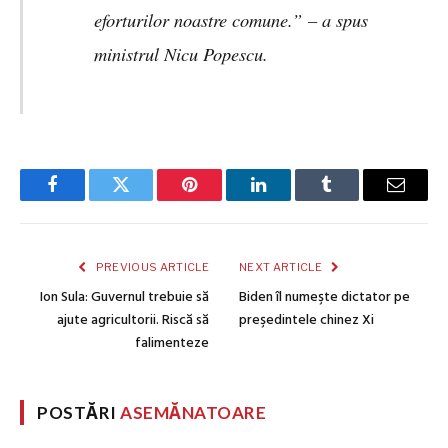
eforturilor noastre comune.”
– a spus
ministrul Nicu Popescu.
Facebook
Twitter
Pinterest
LinkedIn
Tumblr
Email
PREVIOUS ARTICLE
NEXT ARTICLE
Ion Sula: Guvernul trebuie să
Biden îl numeşte dictator pe
ajute agricultorii. Riscă să
preşedintele chinez Xi
falimenteze
POSTĂRI
ASEMĂNATOARE