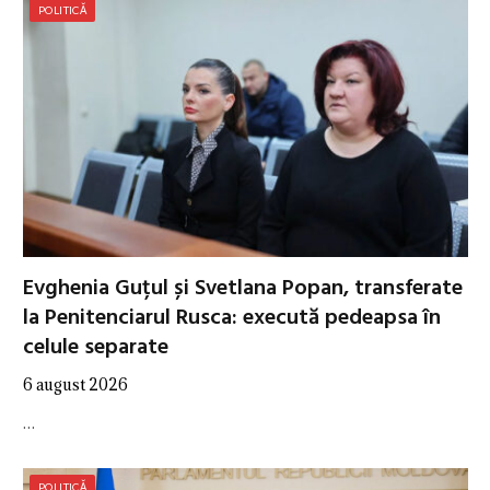
POLITICĂ
Evghenia Guțul și Svetlana Popan, transferate
la Penitenciarul Rusca: execută pedeapsa în
celule separate
6 august 2026
…
POLITICĂ