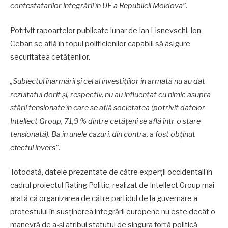
contestatarilor integrării în UE a Republicii Moldova”.
Potrivit rapoartelor publicate lunar de Ian Lisnevschi, Ion
Ceban se află în topul politicienilor capabili să asigure
securitatea cetățenilor.
„Subiectul înarmării și cel al investițiilor în armată nu au dat
rezultatul dorit și, respectiv, nu au influențat cu nimic asupra
stării tensionate în care se află societatea (potrivit datelor
Intellect Group, 71,9 % dintre cetățeni se află într-o stare
tensionată). Ba în unele cazuri, din contra, a fost obținut
efectul invers”.
Totodată, datele prezentate de către experții occidentali în
cadrul proiectul Rating Politic, realizat de Intellect Group mai
arată că organizarea de către partidul de la guvernare a
protestului în susținerea integrării europene nu este decât o
manevră de a-și atribui statutul de singura forță politică