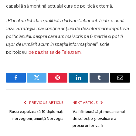
capabilă să mențină actualul curs de politică externă.
„Planul de lichidare politică a lui Ivan Ceban intră într-o nouă
fază. Strategia mai conține acțiuni de dezinformare împotriva
politicianului, despre care am mai scris pe 6 martie și pot fi
ușor de urmărit acum în spațiul informațional”,
scrie
politologul
pe pagina sa de Telegram
.
Facebook
Twitter
Pinterest
LinkedIn
Tumblr
Email
PREVIOUS ARTICLE
NEXT ARTICLE
Rusia expulzează 10 diplomați
Va fi îmbunătățit mecanismul
norvegieni, anunță Norvegia
de selecție și evaluare a
procurorilor va fi