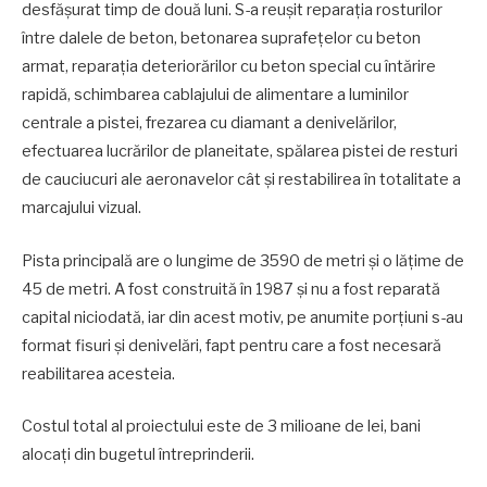
desfășurat timp de două luni. S-a reușit reparația rosturilor
între dalele de beton, betonarea suprafețelor cu beton
armat, reparația deteriorărilor cu beton special cu întărire
rapidă, schimbarea cablajului de alimentare a luminilor
centrale a pistei, frezarea cu diamant a denivelărilor,
efectuarea lucrărilor de planeitate, spălarea pistei de resturi
de cauciucuri ale aeronavelor cât și restabilirea în totalitate a
marcajului vizual.
Pista principală are o lungime de 3590 de metri și o lățime de
45 de metri. A fost construită în 1987 și nu a fost reparată
capital niciodată, iar din acest motiv, pe anumite porţiuni s-au
format fisuri şi denivelări, fapt pentru care a fost necesară
reabilitarea acesteia.
Costul total al proiectului este de 3 milioane de lei, bani
alocaţi din bugetul întreprinderii.