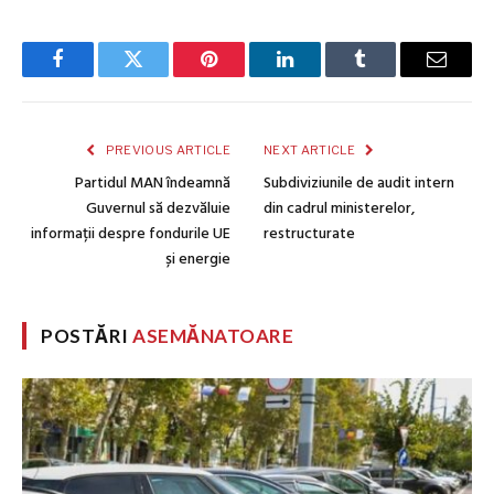
Facebook
Twitter
Pinterest
LinkedIn
Tumblr
Email
PREVIOUS ARTICLE
NEXT ARTICLE
Partidul MAN îndeamnă
Subdiviziunile de audit intern
Guvernul să dezvăluie
din cadrul ministerelor,
informații despre fondurile UE
restructurate
și energie
POSTĂRI
ASEMĂNATOARE