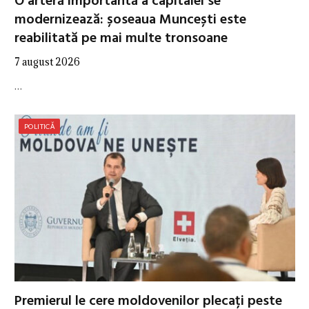
O arteră importantă a capitalei se
modernizează: șoseaua Muncești este
reabilitată pe mai multe tronsoane
7 august 2026
…
POLITICĂ
Premierul le cere moldovenilor plecați peste