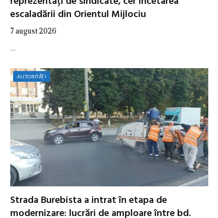
reprezentați de sindicate, cer încetarea
escaladării din Orientul Mijlociu
7 august 2026
…
AUTORITĂȚI
Strada Burebista a intrat în etapa de
modernizare: lucrări de amploare între bd.