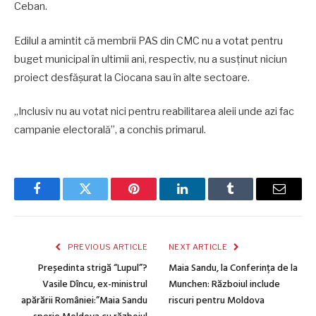
Ceban.
Edilul a amintit că membrii PAS din CMC nu a votat pentru
buget municipal în ultimii ani, respectiv, nu a susținut niciun
proiect desfășurat la Ciocana sau în alte sectoare.
„Inclusiv nu au votat nici pentru reabilitarea aleii unde azi fac
campanie electorală”, a conchis primarul.
Facebook
Twitter
Pinterest
LinkedIn
Tumblr
Email
PREVIOUS ARTICLE
NEXT ARTICLE
Președinta strigă “Lupul”?
Maia Sandu, la Conferința de la
Vasile Dîncu, ex-ministrul
Munchen: Războiul include
apărării României:”Maia Sandu
riscuri pentru Moldova