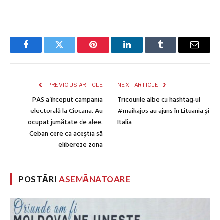
Facebook
Twitter
Pinterest
LinkedIn
Tumblr
Email
PREVIOUS ARTICLE
NEXT ARTICLE
PAS a început campania
Tricourile albe cu hashtag-ul
electorală la Ciocana. Au
#maikajos au ajuns în Lituania și
ocupat jumătate de alee.
Italia
Ceban cere ca aceștia să
elibereze zona
POSTĂRI
ASEMĂNATOARE