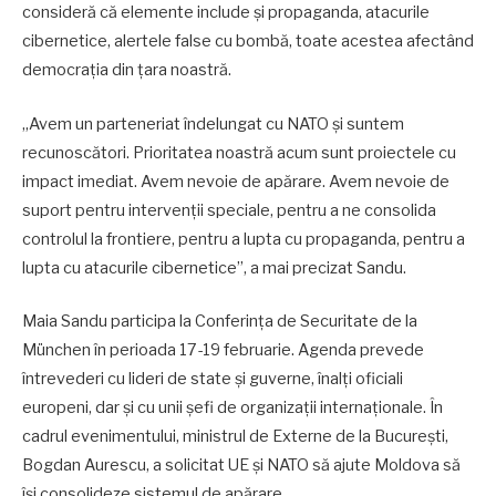
consideră că elemente include și propaganda, atacurile
cibernetice, alertele false cu bombă, toate acestea afectând
democrația din țara noastră.
„Avem un parteneriat îndelungat cu NATO și suntem
recunoscători. Prioritatea noastră acum sunt proiectele cu
impact imediat. Avem nevoie de apărare. Avem nevoie de
suport pentru intervenții speciale, pentru a ne consolida
controlul la frontiere, pentru a lupta cu propaganda, pentru a
lupta cu atacurile cibernetice”, a mai precizat Sandu.
Maia Sandu participa la Conferința de Securitate de la
München în perioada 17-19 februarie. Agenda prevede
întrevederi cu lideri de state și guverne, înalți oficiali
europeni, dar și cu unii șefi de organizații internaționale. În
cadrul evenimentului, ministrul de Externe de la București,
Bogdan Aurescu, a solicitat UE și NATO să ajute Moldova să
își consolideze sistemul de apărare.