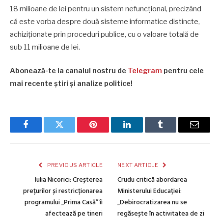
18 milioane de lei pentru un sistem nefuncțional, precizând
că este vorba despre două sisteme informatice distincte,
achiziționate prin proceduri publice, cu o valoare totală de
sub 11 milioane de lei.
Abonează-te la canalul nostru de
Telegram
pentru cele
mai recente știri și analize politice!
Facebook
Twitter
Pinterest
LinkedIn
Tumblr
Email
PREVIOUS ARTICLE
NEXT ARTICLE
Iulia Nicorici: Creșterea
Crudu critică abordarea
prețurilor și restricționarea
Ministerului Educației:
programului „Prima Casă” îi
„Debirocratizarea nu se
afectează pe tineri
regăsește în activitatea de zi