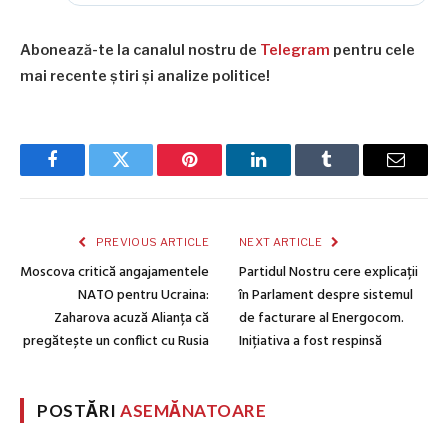
Abonează-te la canalul nostru de
Telegram
pentru cele
mai recente știri și analize politice!
Facebook
Twitter
Pinterest
LinkedIn
Tumblr
Email
PREVIOUS ARTICLE
NEXT ARTICLE
Moscova critică angajamentele
Partidul Nostru cere explicații
NATO pentru Ucraina:
în Parlament despre sistemul
Zaharova acuză Alianța că
de facturare al Energocom.
pregătește un conflict cu Rusia
Inițiativa a fost respinsă
POSTĂRI
ASEMĂNATOARE