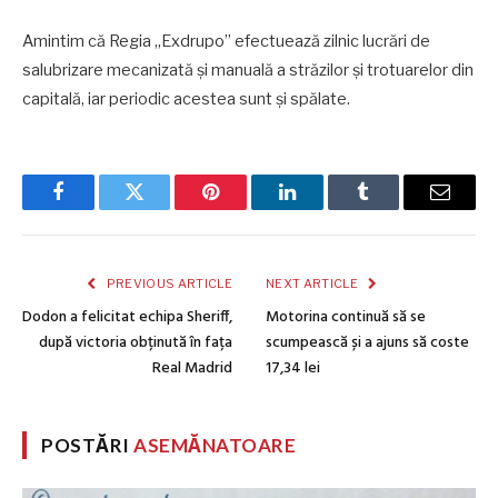
Amintim că Regia „Exdrupo” efectuează zilnic lucrări de
salubrizare mecanizată şi manuală a străzilor şi trotuarelor din
capitală, iar periodic acestea sunt şi spălate.
Facebook
Twitter
Pinterest
LinkedIn
Tumblr
Email
PREVIOUS ARTICLE
NEXT ARTICLE
Dodon a felicitat echipa Sheriff,
Motorina continuă să se
după victoria obținută în fața
scumpească și a ajuns să coste
Real Madrid
17,34 lei
POSTĂRI
ASEMĂNATOARE