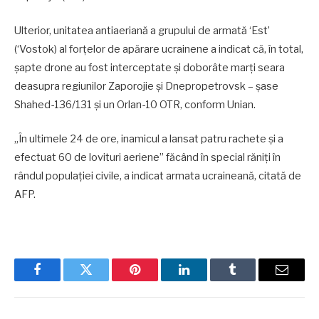
Ulterior, unitatea antiaeriană a grupului de armată ‘Est’
(‘Vostok) al forțelor de apărare ucrainene a indicat că, în total,
șapte drone au fost interceptate și doborâte marți seara
deasupra regiunilor Zaporojie și Dnepropetrovsk – șase
Shahed-136/131 și un Orlan-10 OTR, conform Unian.
„În ultimele 24 de ore, inamicul a lansat patru rachete și a
efectuat 60 de lovituri aeriene” făcând în special răniți în
rândul populației civile, a indicat armata ucraineană, citată de
AFP.
Facebook
Twitter
Pinterest
LinkedIn
Tumblr
Email