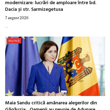
modernizare: lucrări de amploare între bd.
Dacia și str. Sarmizegetusa
7 august 2026
…
POLITICĂ
Maia Sandu critică amânarea alegerilor din
Găgăuzia: „Oamenii au nevoie de Adunare