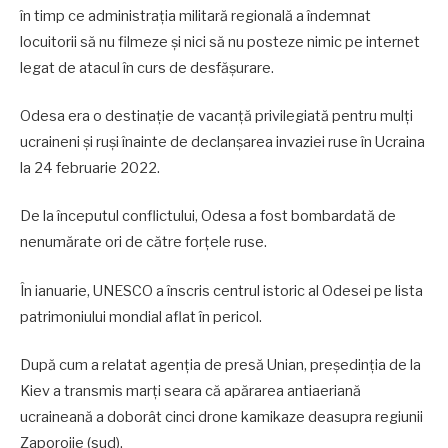
în timp ce administrația militară regională a îndemnat
locuitorii să nu filmeze și nici să nu posteze nimic pe internet
legat de atacul în curs de desfășurare.
Odesa era o destinație de vacanță privilegiată pentru mulți
ucraineni și ruși înainte de declanșarea invaziei ruse în Ucraina
la 24 februarie 2022.
De la începutul conflictului, Odesa a fost bombardată de
nenumărate ori de către forțele ruse.
În ianuarie, UNESCO a înscris centrul istoric al Odesei pe lista
patrimoniului mondial aflat în pericol.
După cum a relatat agenția de presă Unian, președinția de la
Kiev a transmis marți seara că apărarea antiaeriană
ucraineană a doborât cinci drone kamikaze deasupra regiunii
Zaporojie (sud).