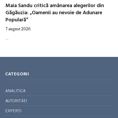
Maia Sandu critică amânarea alegerilor din
Găgăuzia: „Oamenii au nevoie de Adunare
Populară”
7 august 2026
…
CATEGORII
ANALITICA
AUTORITĂȚI
EXPERȚI