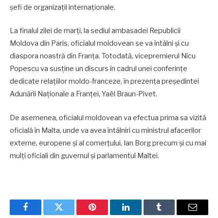
șefi de organizații internaționale.
La finalul zilei de marți, la sediul ambasadei Republicii
Moldova din Paris, oficialul moldovean se va întâlni și cu
diaspora noastră din Franța. Totodată, vicepremierul Nicu
Popescu va susține un discurs în cadrul unei conferințe
dedicate relațiilor moldo-franceze, în prezența președintei
Adunării Naționale a Franței, Yaël Braun-Pivet.
De asemenea, oficialul moldovean va efectua prima sa vizită
oficială în Malta, unde va avea întâlniri cu ministrul afacerilor
externe, europene și al comerțului, Ian Borg precum și cu mai
mulți oficiali din guvernul și parlamentul Maltei.
Facebook
Twitter
Pinterest
LinkedIn
Tumblr
Email