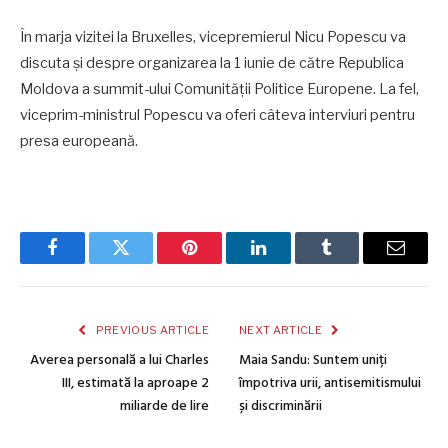
În marja vizitei la Bruxelles, vicepremierul Nicu Popescu va
discuta și despre organizarea la 1 iunie de către Republica
Moldova a summit-ului Comunității Politice Europene. La fel,
viceprim-ministrul Popescu va oferi câteva interviuri pentru
presa europeană.
Facebook
Twitter
Pinterest
LinkedIn
Tumblr
Email
PREVIOUS ARTICLE
NEXT ARTICLE
Averea personală a lui Charles
Maia Sandu: Suntem uniți
III, estimată la aproape 2
împotriva urii, antisemitismului
miliarde de lire
și discriminării