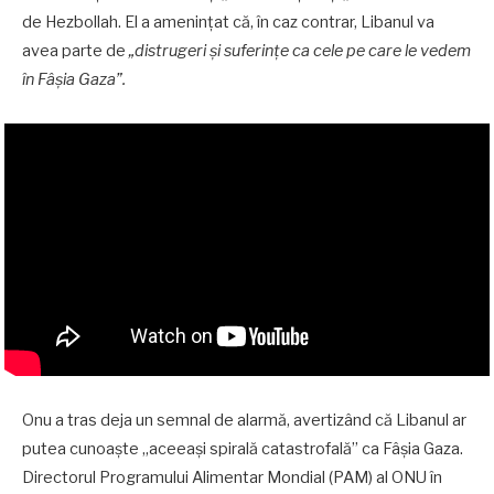
de Hezbollah. El a ameninţat că, în caz contrar, Libanul va
avea parte de
„distrugeri şi suferinţe ca cele pe care le vedem
în Fâşia Gaza”.
Onu a tras deja un semnal de alarmă, avertizând că Libanul ar
putea cunoaşte „aceeaşi spirală catastrofală” ca Fâşia Gaza.
Directorul Programului Alimentar Mondial (PAM) al ONU în