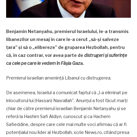
Benjamin Netanyahu, premierul Israelului, le-a transmis
libanezilor un mesaj în care le-a cerut „să-şi salveze
ţara” şi să o „elibereze” de gruparea Hezbollah, pentru
că, în caz contrar, vor avea parte de
distrugeri şi suferinţe
ca cele pe care le vedem în Fâşia Gaz
a.
Premierul israelian ameninţă Libanul cu distrugerea.
De asemenea, Israelul a comunicat faptul că „l-a eliminat pe
înlocuitorul lui (Hassan) Nasrallah”. Anunţul a fost făcut marţi
chiar de către premierul israelian Benjamin Netanyahu şi se
referă la Hashim Safi Aldiyn, cunoscut şi ca Hachem
Safieddine, despre care cele mai multe voci afirmau că ar fi
potenţialul nou lider al Hezbollah, scrie News.ro, citând presa