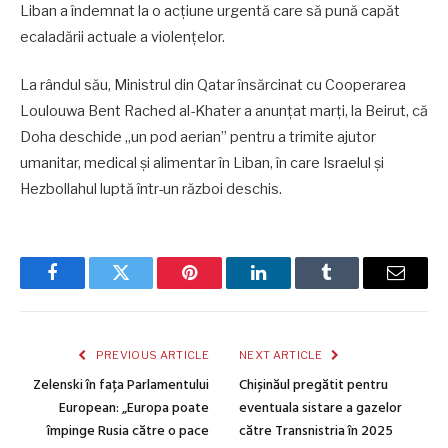
Liban a îndemnat la o acţiune urgentă care să pună capăt
ecaladării actuale a violenţelor.
La rândul său, Ministrul din Qatar însărcinat cu Cooperarea
Loulouwa Bent Rached al-Khater a anunţat marţi, la Beirut, că
Doha deschide „un pod aerian” pentru a trimite ajutor
umanitar, medical şi alimentar în Liban, în care Israelul şi
Hezbollahul luptă într-un război deschis.
Facebook
Twitter
Pinterest
LinkedIn
Tumblr
Email
PREVIOUS ARTICLE
NEXT ARTICLE
Zelenski în fața Parlamentului
Chișinăul pregătit pentru
European: „Europa poate
eventuala sistare a gazelor
împinge Rusia către o pace
către Transnistria în 2025