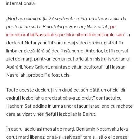
internaţională.
„Noi l-am eliminat (la 27 septembrie, într-un atac israelian la
periferia de sud a Beirutului pe Hassan) Nasreallah,
pe
înlocuitorul lui Nasrallah şi pe înlocuitorul înlocuitorului său”,
a
declarat Netanyahu într-un mesaj video preînregistrat, în
limba engleză, fără să dea, însă, nume. Anterior, tot în cursul
zilei de marţi, printr-un comunicat oficial, ministrul israelian al
Apărării, Yoav Gallant, anunţase că „înlocuitorul” lui Hassan
Nasrallah „probabil” a fost ucis.
Toate aceste declaraţii vin după ce, sâmbătă, un oficial din
cadrul Hezbollah a precizat că s-a „pierdut” contactul cu
Hachem Safieddine în urma unor atacuri israeliene cu rachete
care au vizat vineri fieful Hezbollah la Beirut.
În cadrul aceluiaşi mesaj de marţi, Benjamin Netanyahu le-a
cerut marţi libanezilor să-şi „salveze” ţara şi „să o elibereze”