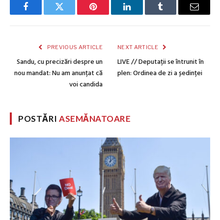
Facebook
Twitter
Pinterest
LinkedIn
Tumblr
Email
PREVIOUS ARTICLE
NEXT ARTICLE
Sandu, cu precizări despre un
LIVE // Deputații se întrunit în
nou mandat: Nu am anunțat că
plen: Ordinea de zi a ședinței
voi candida
POSTĂRI
ASEMĂNATOARE