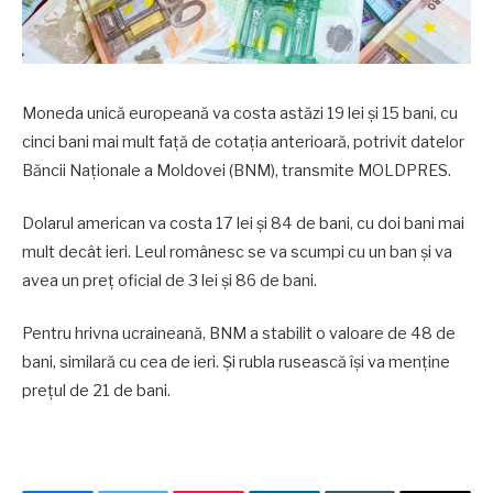
Moneda unică europeană va costa astăzi 19 lei și 15 bani, cu
cinci bani mai mult față de cotația anterioară, potrivit datelor
Băncii Naționale a Moldovei (BNM), transmite MOLDPRES.
Dolarul american va costa 17 lei și 84 de bani, cu doi bani mai
mult decât ieri. Leul românesc se va scumpi cu un ban și va
avea un preț oficial de 3 lei și 86 de bani.
Pentru hrivna ucraineană, BNM a stabilit o valoare de 48 de
bani, similară cu cea de ieri. Și rubla rusească își va menține
prețul de 21 de bani.