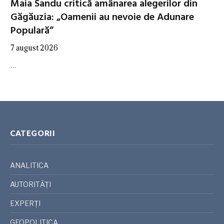
Maia Sandu critică amânarea alegerilor din
Găgăuzia: „Oamenii au nevoie de Adunare
Populară”
7 august 2026
…
CATEGORII
ANALITICA
AUTORITĂȚI
EXPERȚI
GEOPOLITICA