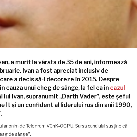
Ivan, a murit la vârsta de 35 de ani, informează
ruarie. Ivan a fost apreciat inclusiv de
, care a decis să-l decoreze în 2015. Despre
n cauza unui cheg de sânge, la fel ca în
cazul
ăl lui Ivan, supranumit „Darth Vader”, este șeful
ft și un confident al liderului rus din anii 1990,
.
alul anonim de Telegram VChK-OGPU. Sursa canalului susține că
„cheag de sânge”.