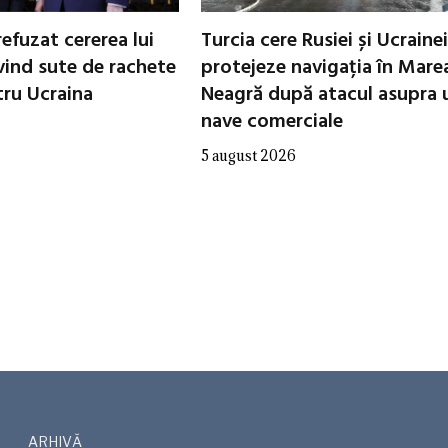
refuzat cererea lui
Turcia cere Rusiei și Ucrainei
vind sute de rachete
protejeze navigația în Mare
tru Ucraina
Neagră după atacul asupra 
nave comerciale
5 august 2026
ARHIVĂ