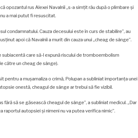
l că opozantul rus Alexei Navalnîi „s-a simțit rău după o plimbare și
nu a mai putut fi resuscitat.
ul condamnatului. Cauza decesului este în curs de stabilire”, au
usținut apoi că Navalnîi a murit din cauza unui „cheag de sânge”.
une subiacentă care să-l expună riscului de tromboembolism
de către un cheag de sânge).
it pentru a mușamaliza o crimă, Polupan a subliniat importanța unei
psie onestă, cheagul de sânge ar trebui să fie vizibil.
 fără să se găsească cheagul de sânge”, a subliniat medicul. „Dar
ica raportul autopsiei și nimeni nu va putea verifica nimic”.