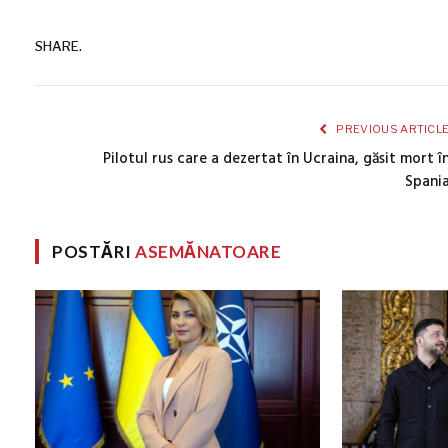
SHARE.
PREVIOUS ARTICL
Pilotul rus care a dezertat în Ucraina, găsit mort î
Spani
POSTĂRI
ASEMĂNATOARE