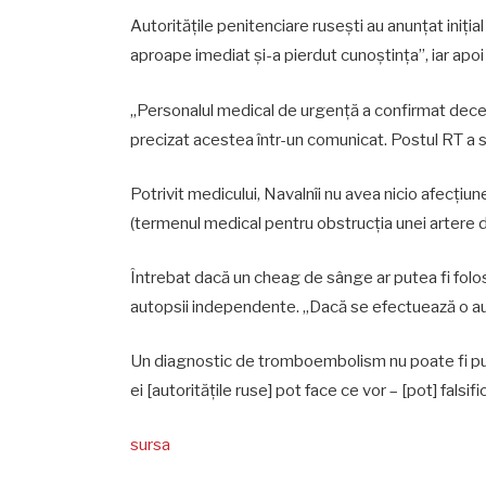
Autoritățile penitenciare rusești au anunțat iniția
aproape imediat și-a pierdut cunoștința”, iar apoi 
„Personalul medical de urgență a confirmat deces
precizat acestea într-un comunicat. Postul RT a s
Potrivit medicului, Navalnîi nu avea nicio afecți
(termenul medical pentru obstrucția unei artere 
Întrebat dacă un cheag de sânge ar putea fi folos
autopsii independente. „Dacă se efectuează o auto
Un diagnostic de tromboembolism nu poate fi pus
ei [autoritățile ruse] pot face ce vor – [pot] falsif
sursa