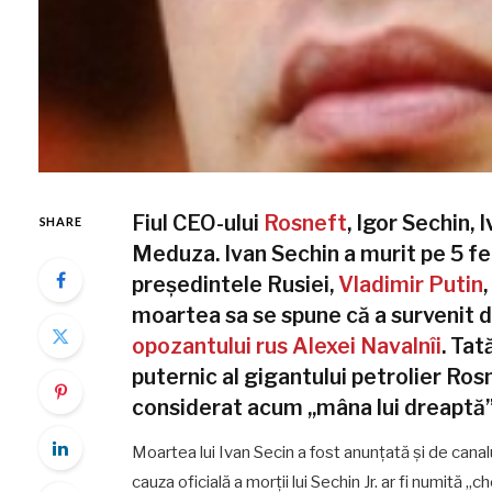
Fiul CEO-ului
Rosneft
, Igor Sechin, 
SHARE
Meduza. Ivan Sechin a murit pe 5 feb
președintele Rusiei,
Vladimir Putin
moartea sa se spune că a survenit di
opozantului rus Alexei Navalnîi
. Tat
puternic al gigantului petrolier Rosne
considerat acum „mâna lui dreaptă”
Moartea lui Ivan Secin a fost anunțată și de can
cauza oficială a morții lui Sechin Jr. ar fi numită 