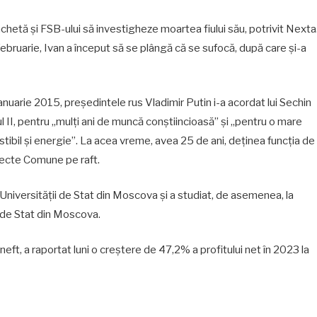
anchetă și FSB-ului să investigheze moartea fiului său, potrivit Nexta
5 februarie, Ivan a început să se plângă că se sufocă, după care și-a
ianuarie 2015, președintele rus Vladimir Putin i-a acordat lui Sechin
ul II, pentru „mulți ani de muncă conștiincioasă” și „pentru o mare
ibil și energie”. La acea vreme, avea 25 de ani, deținea funcția de
iecte Comune pe raft.
niversității de Stat din Moscova și a studiat, de asemenea, la
 de Stat din Moscova.
ft, a raportat luni o creştere de 47,2% a profitului net în 2023 la