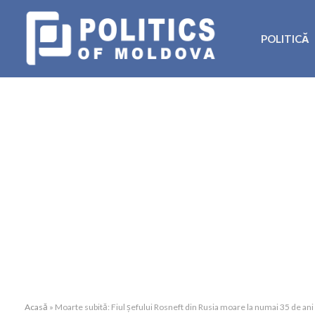
POLITICĂ
Acasă
»
Moarte subită: Fiul șefului Rosneft din Rusia moare la numai 35 de ani