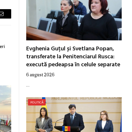
Email
eri
Evghenia Guțul și Svetlana Popan,
transferate la Penitenciarul Rusca:
execută pedeapsa în celule separate
6 august 2026
…
POLITICĂ