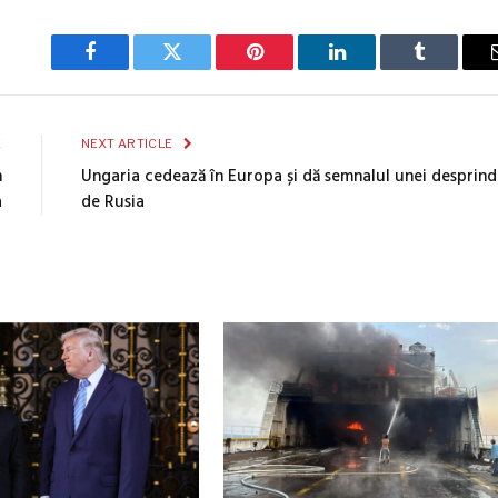
Facebook
Twitter
Pinterest
LinkedIn
Tumblr
E
NEXT ARTICLE
n
Ungaria cedează în Europa și dă semnalul unei desprind
a
de Rusia