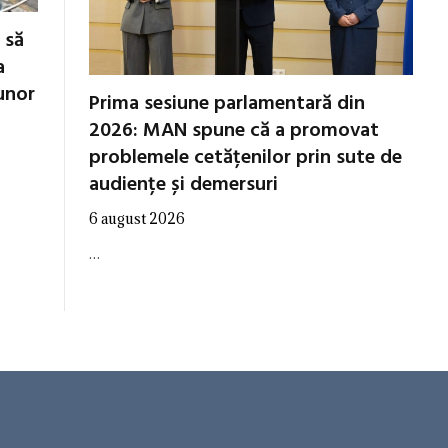
 să
a
unor
Prima sesiune parlamentară din
2026: MAN spune că a promovat
problemele cetățenilor prin sute de
audiențe și demersuri
6 august 2026
…