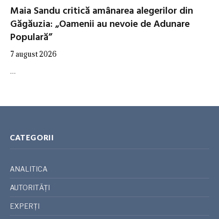
Maia Sandu critică amânarea alegerilor din
Găgăuzia: „Oamenii au nevoie de Adunare
Populară”
7 august 2026
…
CATEGORII
ANALITICA
AUTORITĂȚI
EXPERȚI