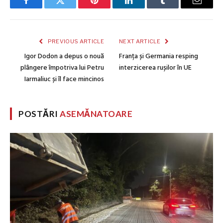
Facebook
Twitter
Pinterest
LinkedIn
Tumblr
Email
PREVIOUS ARTICLE
NEXT ARTICLE
Igor Dodon a depus o nouă
Franța și Germania resping
plângere împotriva lui Petru
interzicerea rușilor în UE
Iarmaliuc și îl face mincinos
POSTĂRI
ASEMĂNATOARE