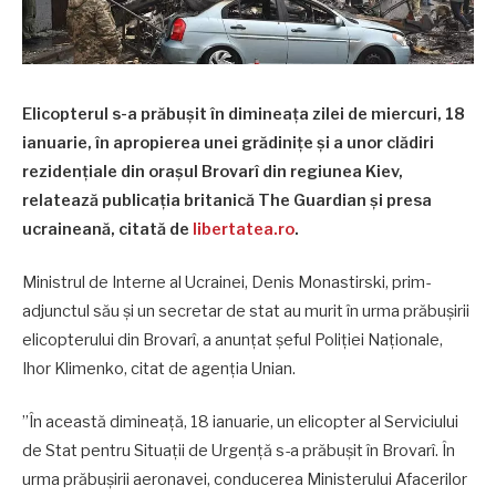
Elicopterul s-a prăbușit în dimineața zilei de miercuri, 18
ianuarie, în apropierea unei grădinițe și a unor clădiri
rezidențiale din orașul Brovarî din regiunea Kiev,
relatează publicația britanică The Guardian și presa
ucraineană, citată de
libertatea.ro
.
Ministrul de Interne al Ucrainei, Denis Monastirski, prim-
adjunctul său și un secretar de stat au murit în urma prăbușirii
elicopterului din Brovarî, a anunțat șeful Poliției Naționale,
Ihor Klimenko, citat de agenția Unian.
”În această dimineață, 18 ianuarie, un elicopter al Serviciului
de Stat pentru Situații de Urgență s-a prăbușit în Brovarî. În
urma prăbușirii aeronavei, conducerea Ministerului Afacerilor