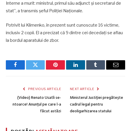
Interne a murit: ministrul, primul său adjunct și secretarul de
stat”, a transmis șeful Poliției Naționale.
Potrivit lui Klimenko, în prezent sunt cunoscute 16 victime,
inclusiv 2 copii. El a precizat că 9 dintre cei decedați se aflau
la bordul aparatului de zbor.
Facebook
Twitter
Pinterest
LinkedIn
Tumblr
Email
PREVIOUS ARTICLE
NEXT ARTICLE
(Video) Renato Usatîi se-
Ministerul Justiției pregătește
ntoarce! Anunțul pe care l-a
cadrul legal pentru
făcut astăzi
deoligarhizarea statului