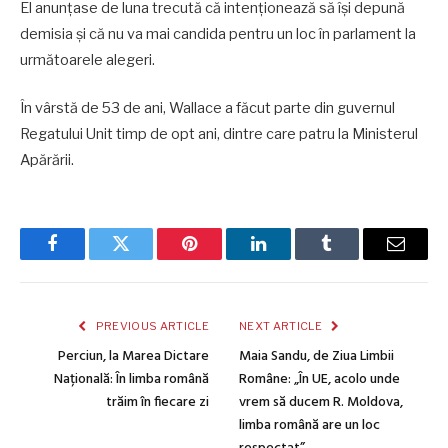
El anunţase de luna trecută că intenţionează să îşi depună
demisia şi că nu va mai candida pentru un loc în parlament la
următoarele alegeri.
În vârstă de 53 de ani, Wallace a făcut parte din guvernul
Regatului Unit timp de opt ani, dintre care patru la Ministerul
Apărării.
Facebook
Twitter
Pinterest
LinkedIn
Tumblr
Email
PREVIOUS ARTICLE
NEXT ARTICLE
Perciun, la Marea Dictare
Maia Sandu, de Ziua Limbii
Națională: În limba română
Române: „În UE, acolo unde
trăim în fiecare zi
vrem să ducem R. Moldova,
limba română are un loc