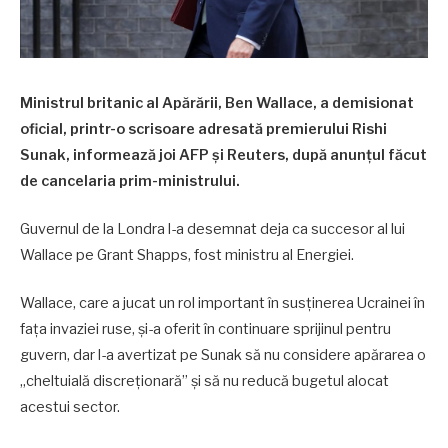
Ministrul britanic al Apărării, Ben Wallace, a demisionat
oficial, printr-o scrisoare adresată premierului Rishi
Sunak, informează joi AFP şi Reuters, după anunţul făcut
de cancelaria prim-ministrului.
Guvernul de la Londra l-a desemnat deja ca succesor al lui
Wallace pe Grant Shapps, fost ministru al Energiei.
Wallace, care a jucat un rol important în susţinerea Ucrainei în
faţa invaziei ruse, şi-a oferit în continuare sprijinul pentru
guvern, dar l-a avertizat pe Sunak să nu considere apărarea o
„cheltuială discreţionară” şi să nu reducă bugetul alocat
acestui sector.