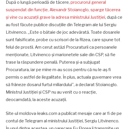
După o lungă perioadă de tăcere,
procurorul general
suspendat din funcție, Alexandr Stoianoglo, sparge tăcerea
și vine cu acuzații grave la adresa ministrului Justiției
, după ce
au fost făcute publice discuțiile din Telegram ale lui Sergiu
Litvinenco. „Este o bătaie de joc adevărată. Toate dosarele
sunt falsificate, probe cu scrisori de la Rizea, care spune tot
felul de prostii. Am cerut astăzi Procuraturii ca persoanele
menționate, Litvinenco și marionetele sale din CSP, să fie
trase la răspundere penală. Puterea și-a subjugat
Procuratura, iar pe mine m-au scos pentru că nu le-aș fi
permis o astfel de ilegalitate. În plus, actuala guvernare vrea
să frâneze dosarul furtul miliardului”, a declarat Stoianoglo.
Ministrul Justiției și CSP nu au venit cu o reacție,
deocamdată, la aceste acuzații.
Site-ul moldova-leaks.com a publicat mesaje care ar fi de pe
contul de Telegram al ministrului Justiției, Sergiu Litvinenco.
În unul dintre acestea, un oarecare Eu.Florea îi transmite un