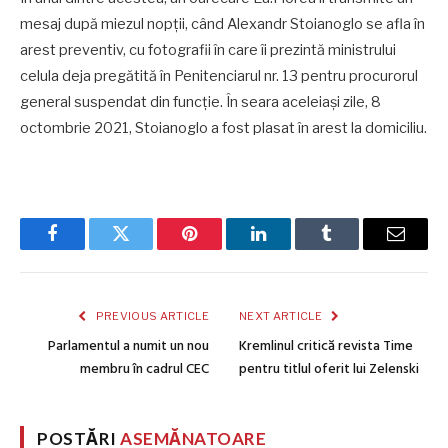
mesaj după miezul nopții, când Alexandr Stoianoglo se afla în
arest preventiv, cu fotografii în care îi prezintă ministrului
celula deja pregătită în Penitenciarul nr. 13 pentru procurorul
general suspendat din funcție. În seara aceleiași zile, 8
octombrie 2021, Stoianoglo a fost plasat în arest la domiciliu.
Facebook
Twitter
Pinterest
LinkedIn
Tumblr
Email
PREVIOUS ARTICLE
NEXT ARTICLE
Parlamentul a numit un nou
Kremlinul critică revista Time
membru în cadrul CEC
pentru titlul oferit lui Zelenski
POSTĂRI
ASEMĂNATOARE