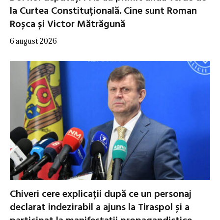
la Curtea Constituțională. Cine sunt Roman
Roșca și Victor Mătrăgună
6 august 2026
Chiveri cere explicații după ce un personaj
declarat indezirabil a ajuns la Tiraspol și a