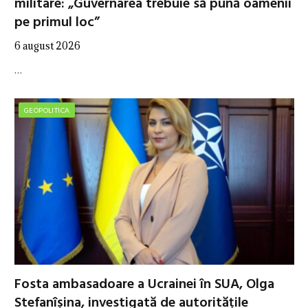
militare: „Guvernarea trebuie să pună oamenii
pe primul loc”
6 august 2026
…
GEOPOLITICA
Fosta ambasadoare a Ucrainei în SUA, Olga
Stefanîșina, investigată de autoritățile