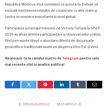
Republica Moldova, însă consideră că acesta nu trebuie să
excludă menținerea relațiilor de cooperare cu alte state și
centre economice importante la nivel global.
Participarea și mesajul transmis de Victoria Furtună la SPIEF-
2026 au atras atenția participanților și observatorilor politici,
fiind percepute drept o abordare diferită de discursurile
geopolitice tradiționale axate pe alegerea între Est și Vest.
Abonează-te la canalul nostru de
Telegram
pentru cele
mai recente știri și analize politice!
Facebook
Twitter
Pinterest
LinkedIn
Tumblr
Email
PREVIOUS ARTICLE
NEXT ARTICLE