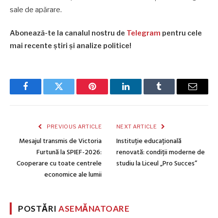
sale de apărare.
Abonează-te la canalul nostru de
Telegram
pentru cele
mai recente știri și analize politice!
Facebook
Twitter
Pinterest
LinkedIn
Tumblr
Email
PREVIOUS ARTICLE
NEXT ARTICLE
Mesajul transmis de Victoria
Instituție educațională
Furtună la SPIEF-2026:
renovată: condiții moderne de
Cooperare cu toate centrele
studiu la Liceul „Pro Succes”
economice ale lumii
POSTĂRI
ASEMĂNATOARE