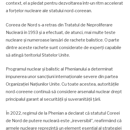
context, el a pledat pentru dezvoltarea într-un ritm accelerat
a forțelor nucleare ale statului nord-coreean.
Coreea de Nord s-a retras din Tratatul de Neproliferare
Nucleară în 1993 și a efectuat, de atunci, mai multe teste
nucleare și numeroase lansări de rachete balistice. O parte
dintre aceste rachete sunt considerate de experți capabile
să atingă teritoriul Statelor Unite.
Programul nuclear și balistic al Phenianului a determinat
impunerea unor sancțiuni internaționale severe din partea
Organizației Națiunilor Unite. Cu toate acestea, autoritățile
nord-coreene continuă să considere arsenalul nuclear drept
principalul garant al securității și suveranității țării.
În 2022, regimul de la Phenian a declarat că statutul Coreei
de Nord de putere nucleară este „ireversibil”, reafirmând că
armele nucleare reprezintă un element esențial al strategiei