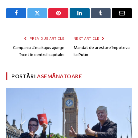
Facebook
Twitter
Pinterest
LinkedIn
Tumblr
Email
PREVIOUS ARTICLE
NEXT ARTICLE
Campania #maikajos ajunge
Mandat de arestare împotriva
încet în centrul capitalei
lui Putin
POSTĂRI
ASEMĂNATOARE