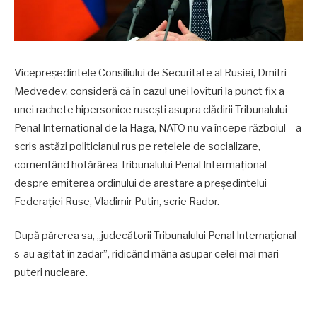
Vicepreședintele Consiliului de Securitate al Rusiei, Dmitri
Medvedev, consideră că în cazul unei lovituri la punct fix a
unei rachete hipersonice rusești asupra clădirii Tribunalului
Penal Internațional de la Haga, NATO nu va începe războiul – a
scris astăzi politicianul rus pe rețelele de socializare,
comentând hotărârea Tribunalului Penal Intermațional
despre emiterea ordinului de arestare a președintelui
Federației Ruse, Vladimir Putin, scrie Rador.
După părerea sa, „judecătorii Tribunalului Penal Internațional
s-au agitat în zadar”, ridicând mâna asupar celei mai mari
puteri nucleare.